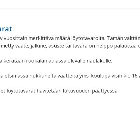
arat
yy vuosittain merkittävä määrä löytötavaroita. Tämän välttä
metty vaate, jalkine, asuste tai tavara on helppo palauttaa o
a kerätään ruokalan aulassa olevalle naulakolle.
dä etsimässä hukkuneita vaatteita yms. koulupäivisin klo 16 a
eet löytötavarat hävitetään lukuvuoden päättyessä.