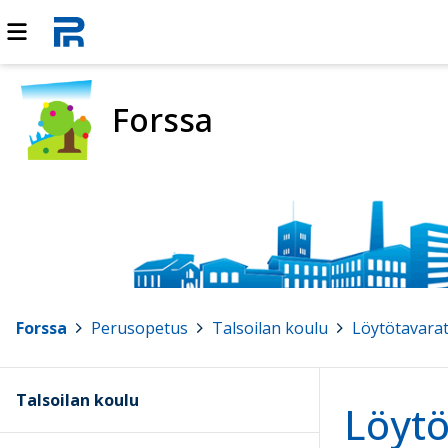
Forssa
Forssa
>
Perusopetus
>
Talsoilan koulu
>
Löytötavara
Talsoilan koulu
Löytö