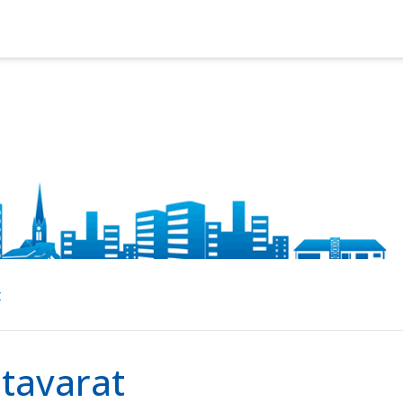
t
tavarat