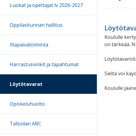
Luokat ja opettajat lv 2026-2027
Oppilaskunnan hallitus
Löytötav
Koululle kert
on tärkeää. Ni
Iltapäivätoiminta
Löytötavaroit
Harrastusvinkit ja tapahtumat
Sieltä voi käy
Löytötavarat
Koululle jään
Opiskeluhuolto
Talsoilan ABC