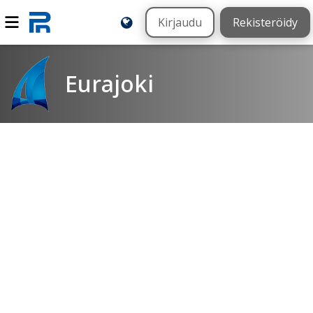
Kirjaudu
Rekisteröidy
Eurajoki