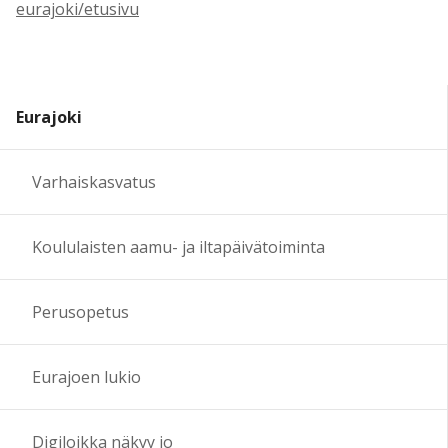
eurajoki/etusivu
Eurajoki
Varhaiskasvatus
Koululaisten aamu- ja iltapäivätoiminta
Perusopetus
Eurajoen lukio
Digiloikka näkyy jo