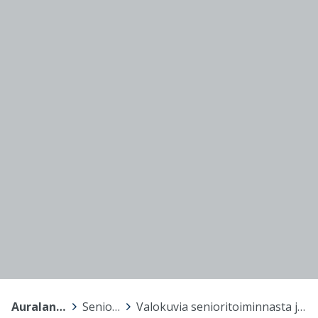
Auralan Setlementti
>
Senioritoiminta
>
Valokuvia senioritoiminnasta ja päiväkursseilta