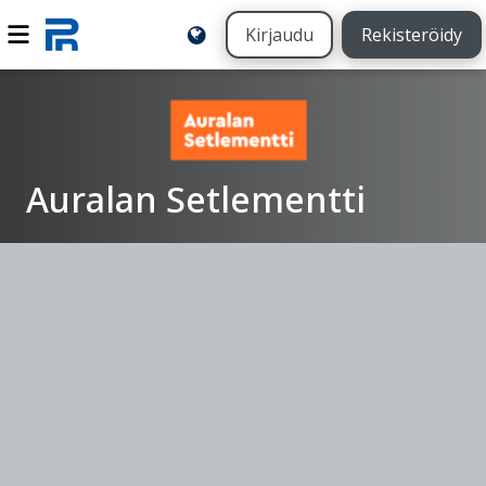
Kirjaudu
Rekisteröidy
Auralan Setlementti