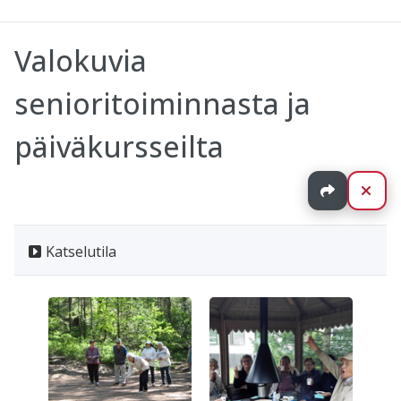
Valokuvia
senioritoiminnasta ja
päiväkursseilta
Jaa
Sul
Katselutila