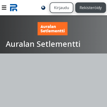
Kirjaudu
Rekisteröidy
Auralan Setlementti