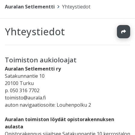
Auralan Setlementti
>
Yhteystiedot
Yhteystiedot
Toimiston aukioloajat
Auralan Setlementti ry
Satakunnantie 10
20100 Turku
p. 050 316 7702
toimisto@aurala.fi
auton navigaatiosoite: Louhenpolku 2
Auralan toimiston löydät opistorakennuksen
aulasta
Opistorakennus sijaitsee Satakunnantie 10 kerrostalon