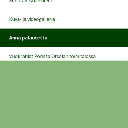
Kehittämishankkeet
Kuva- ja videogalleria
Anna palautetta
Vuokratilat Porissa Otsolan toimitalossa
Tilauskoulutukset
Mainos Otsola
Yhteystiedot