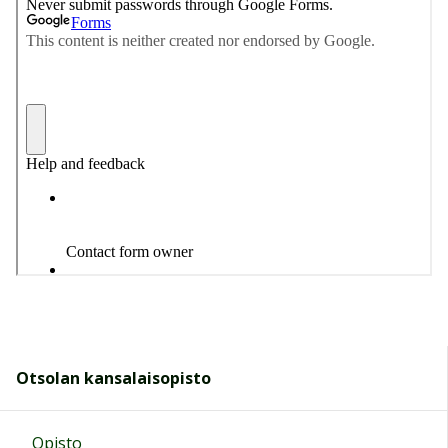
Otsolan kansalaisopisto
Opisto