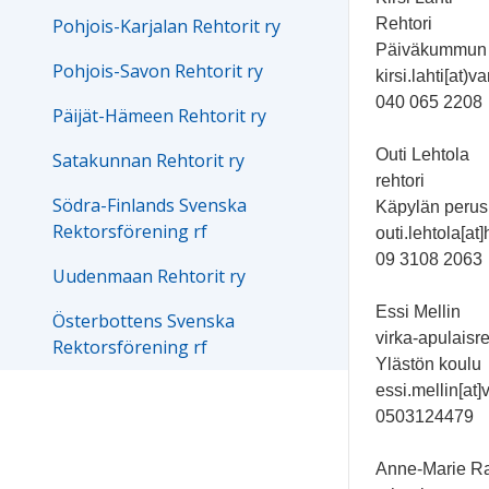
Pohjois-Karjalan Rehtorit ry
Rehtori
Päiväkummun 
Pohjois-Savon Rehtorit ry
kirsi.lahti[at)va
040 065 2208
Päijät-Hämeen Rehtorit ry
Outi Lehtola
Satakunnan Rehtorit ry
rehtori
Södra-Finlands Svenska
Käpylän perus
Rektorsförening rf
outi.lehtola[at]h
09 3108 2063
Uudenmaan Rehtorit ry
Essi Mellin
Österbottens Svenska
virka-apulaisre
Rektorsförening rf
Ylästön koulu
essi.mellin[at]
0503124479
Anne-Marie R