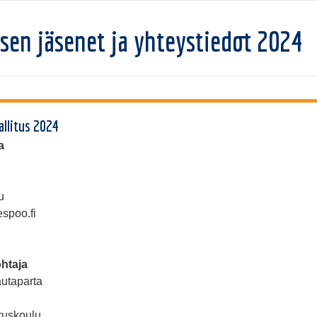
ksen jäsenet ja yhteystiedot 2024
allitus 2024
a
u
espoo.fi
htaja
autaparta
ruskoulu