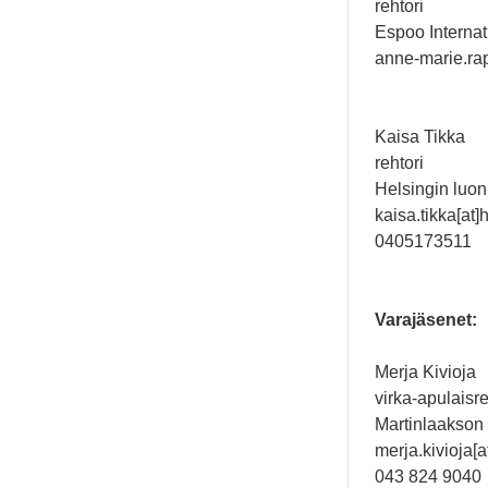
rehtori
Espoo Internat
anne-marie.rap
Kaisa Tikka
rehtori
Helsingin luon
kaisa.tikka[at]h
0405173511
Varajäsenet:
Merja Kivioja
virka-apulaisre
Martinlaakson
merja.kivioja[a
043 824 9040