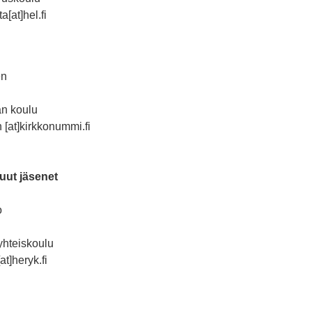
a[at]hel.fi
en
n koulu
 [at]kirkkonummi.fi
uut jäsenet
o
yhteiskoulu
at]heryk.fi