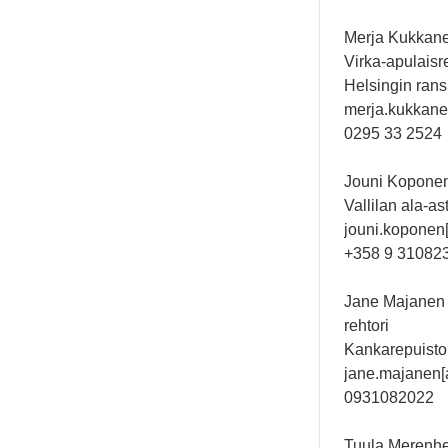
Merja Kukkan
Virka-apulaisr
Helsingin ran
merja.kukkanen
0295 33 2524
Jouni Kopone
Vallilan ala-a
jouni.koponen[a
+358 9 31082
Jane Majanen
rehtori
Kankarepuisto
jane.majanen[at
0931082022
Tuula Merenh