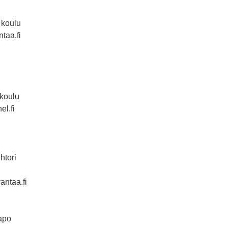
koulu
ntaa.fi
koulu
el.fi
htori
vantaa.fi
apo