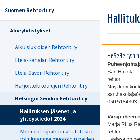
Suomen Rehtorit ry
Hallitu
Alueyhdistykset
Aikuislukioiden Rehtorit ry
HeSeRe ry:n h
Etelä-Karjalan Rehtorit ry
Puheenjohtaj
Sari Hakola
Etelä-Savon Rehtorit ry
rehtori
Harjoittelukoulujen Rehtorit ry
Nöykkiön koul
sari.hakola[at]
Helsingin Seudun Rehtorit ry
050 5184303
Hallituksen jäsenet ja
Varapuheenjo
yhteystiedot 2024
Marja Riitta R
Menneet tapahtumat - tutustu
rehtori
toimintamme muotoihin näiden
Laajasalon pe