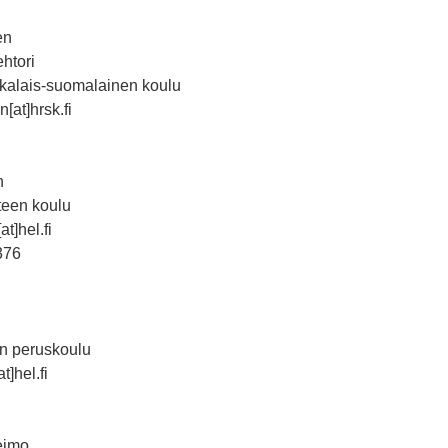
en
ehtori
skalais-suomalainen koulu
[at]hrsk.fi
n
steen koulu
t]hel.fi
376
n peruskoulu
]hel.fi
eimo