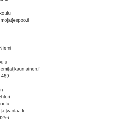
koulu
mo[at]espoo.fi
 Niemi
oulu
emi[at]kauniainen.fi
 469
en
ehtori
koulu
at]vantaa.fi
9256