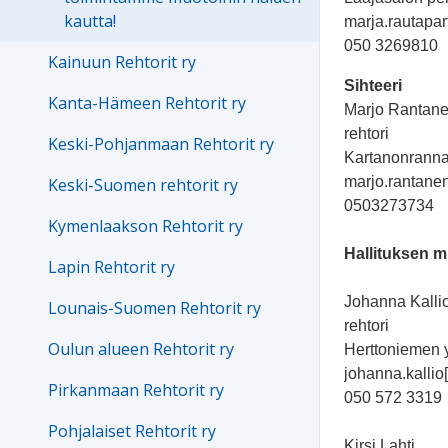
kautta!
marja.rautapart
050 3269810
Kainuun Rehtorit ry
Sihteeri
Kanta-Hämeen Rehtorit ry
Marjo Rantan
rehtori
Keski-Pohjanmaan Rehtorit ry
Kartanonranna
marjo.rantanen
Keski-Suomen rehtorit ry
0503273734
Kymenlaakson Rehtorit ry
Hallituksen m
Lapin Rehtorit ry
Johanna Kalli
Lounais-Suomen Rehtorit ry
rehtori
Oulun alueen Rehtorit ry
Herttoniemen 
johanna.kallio[
Pirkanmaan Rehtorit ry
050 572 3319
Pohjalaiset Rehtorit ry
Kirsi Lahti