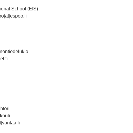
ional School (EIS)
o[at]espoo.fi
nontiedelukio
el.fi
htori
 koulu
t]vantaa.fi