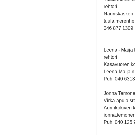
rehtori
Nauriskasken 
tuula.merenhei
046 877 1309
Leena - Maija
rehtori
Kasavuoren k
Leena-Maija.ni
Puh. 040 6318
Jonna Temon
Virka-apulaisr
Aurinkokiven 
jonna.temonen[
Puh. 040 125 