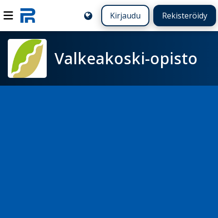
Kirjaudu
Rekisteröidy
Valkeakoski-opisto