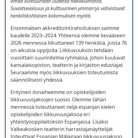
omaa kulttuuriaan uudesta näkökulmasta.
Suvaitsevaisuus ja kulttuurinen ymmärrys vahvistuvat
henkilökohtaisen kokemuksen myötä.
Ensimmäisen akkreditointirahoituksen saimme
kaudelle
2023–2024
. Yhteensä olemme kevääseen
2026 mennessä liikuttaneet 139 henkilöä, joista 76
on aikuisia oppijoita.
Liikkuvuuksiin tehdään
vuosittain suunnitelma ryhmässä, johon kuuluvat
kansalaisopiston, teatterin ja kirjaston edustajat.
Seuraamme myös liikkuvuuksien toteutumista
säännöllisesti yhdessä.
Erityinen ilonaiheemme on opiskelijoiden
liikkuvuusjaksojen suosio. Olemme tähän
mennessä toteuttaneet neljä espanjan kielen
opiskelijoiden liikkuvuusjaksoa eri
yhteistyöoppilaitoksiin Espanjassa. Lisäksi
Valkeakosken teatterin harrastajanäyttelijät
toteuttivat Espanjan Málagaan liikkuvuusjakson,