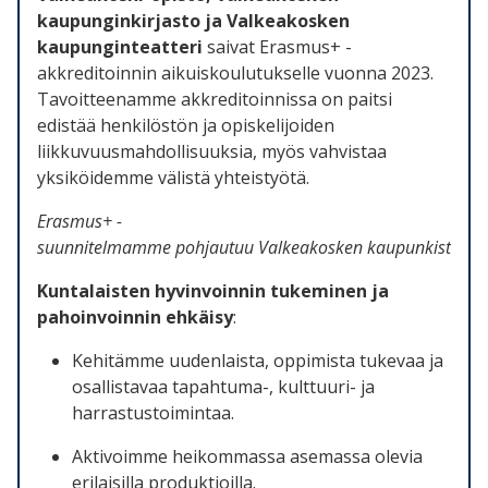
kaupunginkirjasto ja Valkeakosken
kaupunginteatteri
saivat Erasmus+ -
akkreditoinnin aikuiskoulutukselle vuonna 2023.
Tavoitteenamme akkreditoinnissa on paitsi
edistää henkilöstön ja opiskelijoiden
liikkuvuusmahdollisuuksia, myös vahvistaa
yksiköidemme välistä yhteistyötä.
Erasmus+ -
suunnitelmamme
pohjautuu
Valkeakosken
kaupunkistrate
Kuntalaisten hyvinvoinnin tukeminen ja
pahoinvoinnin ehkäisy
:
Kehitämme uudenlaista, oppimista tukevaa ja
osallistavaa tapahtuma-, kulttuuri- ja
harrastustoimintaa.
Aktivoimme heikommassa asemassa olevia
erilaisilla produktioilla.