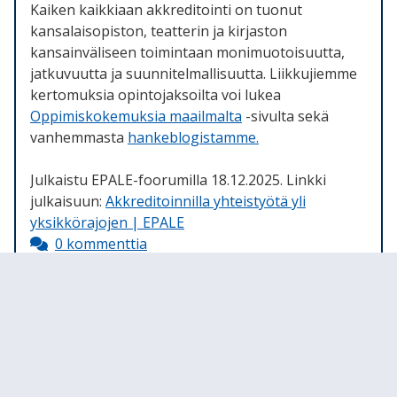
Kaiken kaikkiaan akkreditointi on tuonut
kansalaisopiston, teatterin ja kirjaston
kansainväliseen toimintaan monimuotoisuutta,
jatkuvuutta ja suunnitelmallisuutta. Liikkujiemme
kertomuksia opintojaksoilta voi lukea
Oppimiskokemuksia maailmalta
-sivulta sekä
vanhemmasta
hankeblogistamme.
Julkaistu EPALE-foorumilla 18.12.2025. Linkki
julkaisuun:
Akkreditoinnilla yhteistyötä yli
yksikkörajojen | EPALE
0 kommenttia
Valkeakoski-opisto