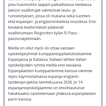
joka huomioitiin laajasti paikallisessa mediassa.
Jakson osallistujat valmistivat laulu- ja
runoesityksen, jossa oli mukana sekä suomen-
että espanjan- ja englanninkielistä musiikkia. Ensi
keväänä teatterilaiset pääsevät
osallistumaan
Riogordon
kylän El Paso -
passionäytelmään.
Meillä on ollut myös ilo ottaa vastaan
opiskelijaryhmät kumppanioppilaitoksistamme
Espanjassa ja Italiassa. Italiaan lähtee italian
opiskelijoiden ryhmä meiltä ensi keväänä.
Espanjalaisten kumppaniemme kanssa olemme
myös käynnistämässä
espanja-englanti
-
tandemprojektia tammikuussa 2026. Jo 14
espanjanopiskelijaamme on ilmoittautunut
halukkaaksi opiskelemaan yhdessä espanjalaisen
parin kanssa.