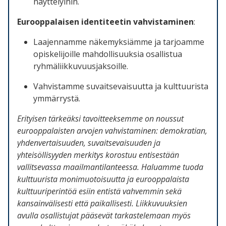
näyttelyihin.
Eurooppalaisen identiteetin vahvistaminen
:
Laajennamme näkemyksiämme ja tarjoamme
opiskelijoille mahdollisuuksia osallistua
ryhmäliikkuvuusjaksoille.
Vahvistamme suvaitsevaisuutta ja kulttuurista
ymmärrystä.
Erityisen tärkeäksi tavoitteeksemme on noussut
eurooppalaisten arvojen vahvistaminen: demokratian,
yhdenvertaisuuden, suvaitsevaisuuden ja
yhteisöllisyyden merkitys korostuu entisestään
vallitsevassa maailmantilanteessa. Haluamme tuoda
kulttuurista monimuotoisuutta ja eurooppalaista
kulttuuriperintöä esiin entistä vahvemmin sekä
kansainvälisesti että paikallisesti. Liikkuvuuksien
avulla osallistujat pääsevät tarkastelemaan myös