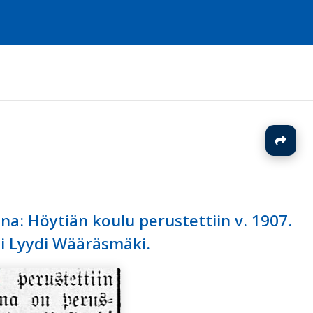
J
una: Höytiän koulu perustettiin v. 1907.
ti Lyydi Wääräsmäki.