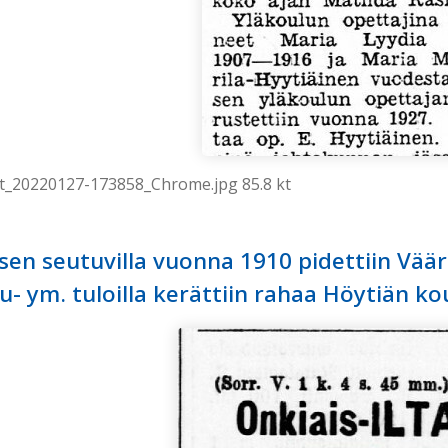
t_20220127-173858_Chrome.jpg 85.8 kt
en seutuvilla vuonna 1910 pidettiin Väär
u- ym. tuloilla kerättiin rahaa Höytiän 