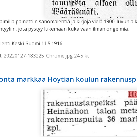
aimilla painettiin sanomalehtiä ja kirjoja vielä 1900-luvun alk
intyyliin, jota pystyy lukemaan kuka vaan ilman ongelmia.
ehti Keski-Suomi 11.5.1916.
t_20220127-183225_Chrome.jpg 24.5 kt
onta markkaa Höytiän koulun rakennusp