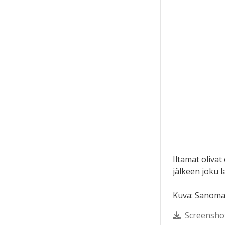
Iltamat olivat
jälkeen joku l
Kuva: Sanomal
Screensho