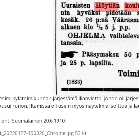
 esim. kylätoimikunnan järjestämä illanvietto, johon oli järje
ausui runon. Iltamissa oli usein myös näytelmiä, soittoa ja la
ehti Suomalainen 20.6.1910.
t_20220127-190320_Chrome.jpg 53 kt