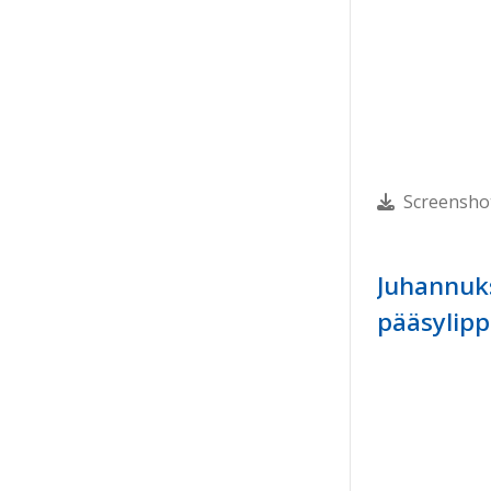
Screensho
Juhannuks
pääsylipp