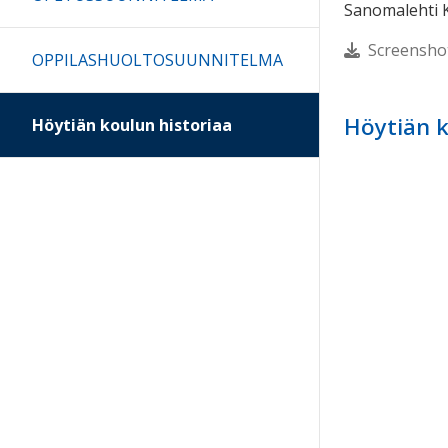
Sanomalehti K
Screensho
OPPILASHUOLTOSUUNNITELMA
Höytiän k
Höytiän koulun historiaa