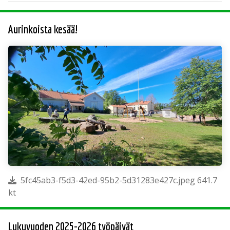
Aurinkoista kesää!
5fc45ab3-f5d3-42ed-95b2-5d31283e427c.jpeg 641.7
kt
Lukuvuoden 2025-2026 työpäivät