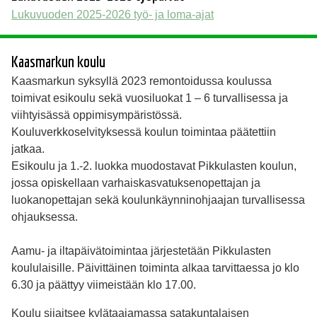
Lukuvuoden 2025-2026 työ- ja loma-ajat
Kaasmarkun koulu
Kaasmarkun syksyllä 2023 remontoidussa koulussa
toimivat esikoulu sekä vuosiluokat 1 – 6 turvallisessa ja
viihtyisässä oppimisympäristössä.
Kouluverkkoselvityksessä koulun toimintaa päätettiin
jatkaa.
Esikoulu ja 1.-2. luokka muodostavat Pikkulasten koulun,
jossa opiskellaan varhaiskasvatuksenopettajan ja
luokanopettajan sekä koulunkäynninohjaajan turvallisessa
ohjauksessa.
Aamu- ja iltapäivätoimintaa järjestetään Pikkulasten
koululaisille. Päivittäinen toiminta alkaa tarvittaessa jo klo
6.30 ja päättyy viimeistään klo 17.00.
Koulu sijaitsee kylätaajamassa satakuntalaisen