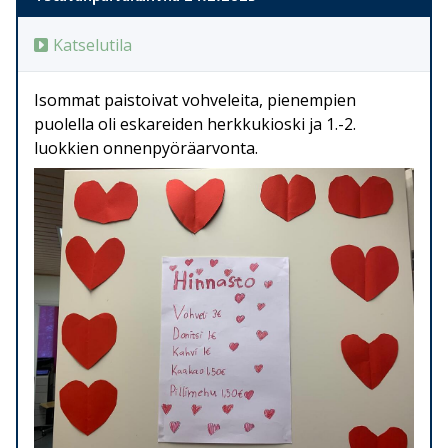
Katselutila
Isommat paistoivat vohveleita, pienempien
puolella oli eskareiden herkkukioski ja 1.-2.
luokkien onnenpyöräarvonta.