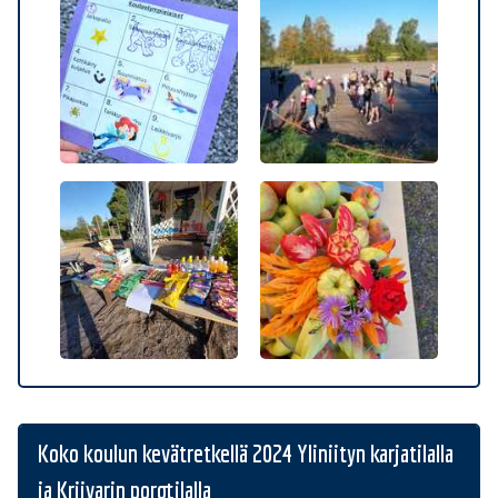
Koko koulun kevätretkellä 2024 Yliniityn karjatilalla
ja Kriivarin porotilalla