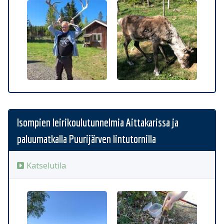
Isompien leirikoulutunnelmia Aittakarissa ja
paluumatkalla Puurijärven lintutornilla
Katselutila