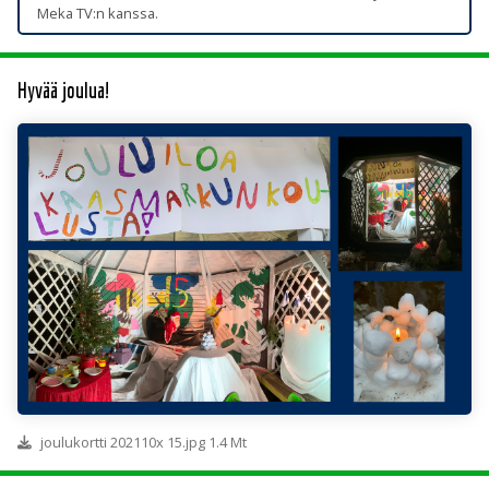
Meka TV:n kanssa.
Hyvää joulua!
joulukortti 202110x 15.jpg 1.4 Mt