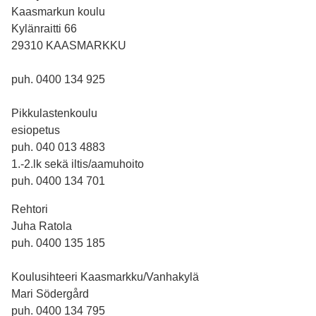
Kaasmarkun koulu
Kylänraitti 66
29310 KAASMARKKU
puh. 0400 134 925
Pikkulastenkoulu
esiopetus
puh. 040 013 4883
1.-2.lk sekä iltis/aamuhoito
puh. 0400 134 701
Rehtori
Juha Ratola
puh. 0400 135 185
Koulusihteeri Kaasmarkku/Vanhakylä
Mari Södergård
puh. 0400 134 795