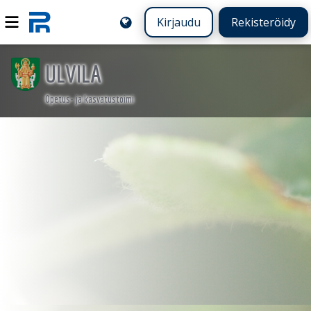
Kirjaudu
Rekisteröidy
ULVILA
Opetus- ja kasvatustoimi