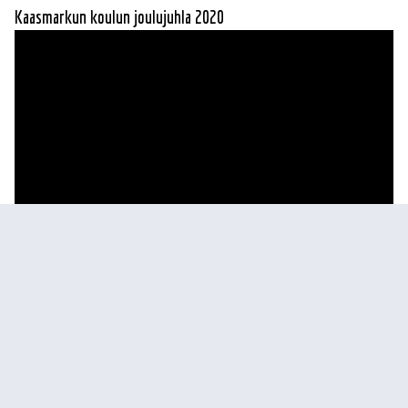
Kaasmarkun koulun joulujuhla 2020
https://www.youtube.com/watch?v=iyMQSchty10