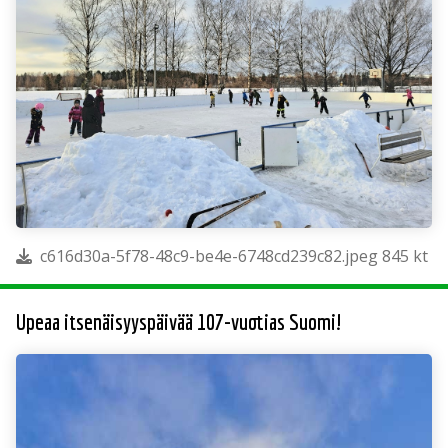
c616d30a-5f78-48c9-be4e-6748cd239c82.jpeg 845 kt
Upeaa itsenäisyyspäivää 107-vuotias Suomi!