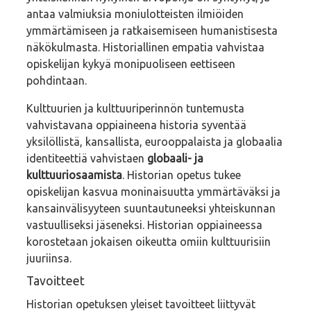
antaa valmiuksia moniulotteisten ilmiöiden
ymmärtämiseen ja ratkaisemiseen humanistisesta
näkökulmasta. Historiallinen empatia vahvistaa
opiskelijan kykyä monipuoliseen eettiseen
pohdintaan.
Kulttuurien ja kulttuuriperinnön tuntemusta
vahvistavana oppiaineena historia syventää
yksilöllistä, kansallista, eurooppalaista ja globaalia
identiteettiä vahvistaen
globaali- ja
kulttuuriosaamista
. Historian opetus tukee
opiskelijan kasvua moninaisuutta ymmärtäväksi ja
kansainvälisyyteen suuntautuneeksi yhteiskunnan
vastuulliseksi jäseneksi. Historian oppiaineessa
korostetaan jokaisen oikeutta omiin kulttuurisiin
juuriinsa.
Tavoitteet
Historian opetuksen yleiset tavoitteet liittyvät