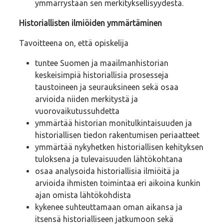
ymmärrystään sen merkityksellisyydestä.
Historiallisten ilmiöiden ymmärtäminen
Tavoitteena on, että opiskelija
tuntee Suomen ja maailmanhistorian
keskeisimpiä historiallisia prosesseja
taustoineen ja seurauksineen sekä osaa
arvioida niiden merkitystä ja
vuorovaikutussuhdetta
ymmärtää historian monitulkintaisuuden ja
historiallisen tiedon rakentumisen periaatteet
ymmärtää nykyhetken historiallisen kehityksen
tuloksena ja tulevaisuuden lähtökohtana
osaa analysoida historiallisia ilmiöitä ja
arvioida ihmisten toimintaa eri aikoina kunkin
ajan omista lähtökohdista
kykenee suhteuttamaan oman aikansa ja
itsensä historialliseen jatkumoon sekä