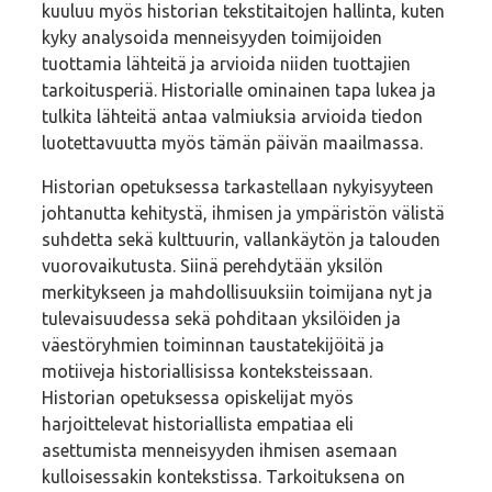
kuuluu myös historian tekstitaitojen hallinta, kuten
kyky analysoida menneisyyden toimijoiden
tuottamia lähteitä ja arvioida niiden tuottajien
tarkoitusperiä. Historialle ominainen tapa lukea ja
tulkita lähteitä antaa valmiuksia arvioida tiedon
luotettavuutta myös tämän päivän maailmassa.
Historian opetuksessa tarkastellaan nykyisyyteen
johtanutta kehitystä, ihmisen ja ympäristön välistä
suhdetta sekä kulttuurin, vallankäytön ja talouden
vuorovaikutusta. Siinä perehdytään yksilön
merkitykseen ja mahdollisuuksiin toimijana nyt ja
tulevaisuudessa sekä pohditaan yksilöiden ja
väestöryhmien toiminnan taustatekijöitä ja
motiiveja historiallisissa konteksteissaan.
Historian opetuksessa opiskelijat myös
harjoittelevat historiallista empatiaa eli
asettumista menneisyyden ihmisen asemaan
kulloisessakin kontekstissa. Tarkoituksena on