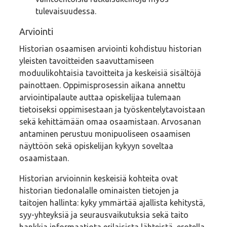
tulevaisuudessa.
Arviointi
Historian osaamisen arviointi
kohdistuu historian
yleisten tavoitteiden saavuttamiseen
moduulikohtaisia tavoitteita ja keskeisiä sisältöjä
painottaen. Oppimisprosessin aikana
annettu
arviointipalaute auttaa opiskelijaa tulemaan
tietoiseksi oppimisestaan ja työskentelytavoistaan
sekä kehittämään omaa osaamistaan. Arvosanan
antaminen perustuu monipuoliseen osaamisen
näyttöön sekä opiskelijan kykyyn soveltaa
osaamistaan.
Historian arvioinnin keskeisiä kohteita ovat
historian tiedonalalle ominaisten tietojen ja
taitojen hallinta: kyky ymmärtää ajallista kehitystä,
syy-yhteyksiä ja seurausvaikutuksia sekä taito
hankkia informaatiota erilaisista lähteistä, erotella