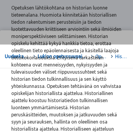
Opetuksen lähtökohtana on historian luonne
tieteenalana. Huomiota kiinnitetään historiallisen
tiedon rakentumisen perusteisiin ja tiedon
luotettavuuden kriittiseen arviointiin sekä ilmiöiden
moniperspektiiviseen selittämiseen. Historian
opiskelu kehittää kykyä hankkia tietoa, erottaa
oleellinen tieto epäolennaisesta ja käsitellä laajoja
Uudenkaupungin lukio
>
Lukion opetussuunnitelman perusteet 2019
>
Oppiaineet
>
Historia
tietokokonaisuuksia. Erityisenä tarkastelun
kohteena ovat menneisyyden, nykyisyyden ja
tulevaisuuden väliset riippuvuussuhteet sekä
historian tiedon tulkinnallisuus ja sen käyttö
yhteiskunnassa. Opetuksen tehtävänä on vahvistaa
opiskelijan historiallista ajattelua. Historiallinen
ajattelu koostuu historiatiedon tulkinnallisen
luonteen ymmärtämisestä. Historian
peruskäsitteiden, muutoksen ja jatkuvuuden sekä
syyn ja seurauksen, hallinta on oleellinen osa
historiallista ajattelua. Historialliseen ajatteluun