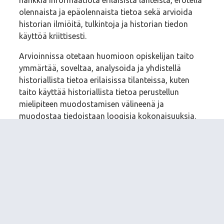
olennaista ja epäolennaista tietoa sekä arvioida
historian ilmiöitä, tulkintoja ja historian tiedon
käyttöä kriittisesti.
Arvioinnissa otetaan huomioon opiskelijan taito
ymmärtää, soveltaa, analysoida ja yhdistellä
historiallista tietoa erilaisissa tilanteissa, kuten
taito käyttää historiallista tietoa perustellun
mielipiteen muodostamisen välineenä ja
muodostaa tiedoistaan loogisia kokonaisuuksia.
Lukion opetussuunnitelman perusteet 2019
Opetussuunnitelman laatiminen ja sisältö