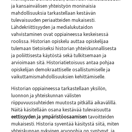
ja kansainvälisen yhteistyön moninaisia
mahdollisuuksia tarkastellaan kestävän
tulevaisuuden periaatteiden mukaisesti.
Lähdekriittisyyden ja medialukutaidon
vahvistaminen ovat oppiaineessa keskeisessä
roolissa. Historian opiskelu auttaa opiskelijaa
tulemaan tietoiseksi historian yhteiskunnallisesta
ja poliittisesta käytöstä sekä tulkitsemaan ja
arvioimaan sitä. Historiatietoisuus antaa pohjaa
opiskelijan demokraattiselle osallistumiselle ja
vaikuttamismahdollisuuksien kehittämiselle.
Historian oppiaineessa tarkastellaan yksilön,
luonnon ja yhteiskunnan välisten
riippuvuussuhteiden muutosta pitkällä aikavälillä.
Näitä käsitellään osana kestävää tulevaisuutta
eettisyyden ja ympäristöosaamisen
tavoitteiden
mukaisesti. Historia syventää käsitystä siitä, miten
yhteiskunnan nykyinen arvopohja on syntynyt, ja