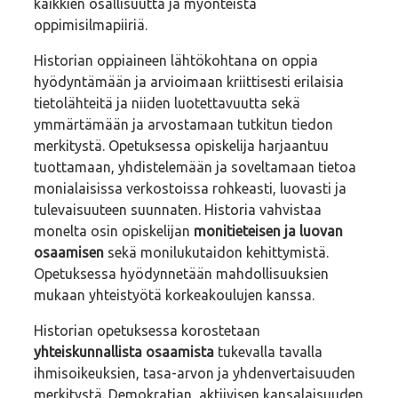
kaikkien osallisuutta ja myönteistä
oppimisilmapiiriä.
Historian oppiaineen lähtökohtana on oppia
hyödyntämään ja arvioimaan kriittisesti erilaisia
tietolähteitä ja niiden luotettavuutta sekä
ymmärtämään ja arvostamaan tutkitun tiedon
merkitystä. Opetuksessa opiskelija harjaantuu
tuottamaan, yhdistelemään ja soveltamaan tietoa
monialaisissa verkostoissa rohkeasti, luovasti ja
tulevaisuuteen suunnaten. Historia vahvistaa
monelta osin opiskelijan
monitieteisen ja luovan
osaamisen
sekä monilukutaidon kehittymistä.
Opetuksessa hyödynnetään mahdollisuuksien
mukaan yhteistyötä korkeakoulujen kanssa.
Historian opetuksessa korostetaan
yhteiskunnallista osaamista
tukevalla tavalla
ihmisoikeuksien, tasa-arvon ja yhdenvertaisuuden
merkitystä. Demokratian, aktiivisen kansalaisuuden