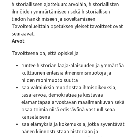
historialliseen ajatteluun: arvoihin, historiallisten
ilmiöiden ymmärtämiseen sekä historiallisen
tiedon hankkimiseen ja soveltamiseen.
Tavoitealueittain opetuksen yleiset tavoitteet ovat
seuraavat.
Arvot
Tavoitteena on, että opiskelija
tuntee historian laaja-alaisuuden ja ymmärtää
kulttuurien erilaisia ilmenemismuotoja ja
niiden monimuotoisuutta
saa valmiuksia muodostaa ihmisoikeuksia,
tasa-arvoa, demokratiaa ja kestävää
elämäntapaa arvostavan maailmankuvan sekä
osaa toimia niitä edistävänä vastuullisena
kansalaisena
saa elämyksiä ja kokemuksia, jotka syventävät
hänen kiinnostustaan historiaan ja