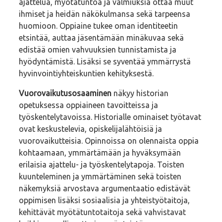
ajattelua, myötätuntoa ja valmiuksia ottaa muut
ihmiset ja heidän näkökulmansa sekä tarpeensa
huomioon. Oppiaine tukee oman identiteetin
etsintää, auttaa jäsentämään minäkuvaa sekä
edistää omien vahvuuksien tunnistamista ja
hyödyntämistä. Lisäksi se syventää ymmärrystä
hyvinvointiyhteiskuntien kehityksestä.
Vuorovaikutusosaaminen
näkyy historian
opetuksessa oppiaineen tavoitteissa ja
työskentelytavoissa. Historialle ominaiset työtavat
ovat keskustelevia, opiskelijalähtöisiä ja
vuorovaikutteisia. Opinnoissa on olennaista oppia
kohtaamaan, ymmärtämään ja hyväksymään
erilaisia ajattelu- ja työskentelytapoja. Toisten
kuunteleminen ja ymmärtäminen sekä toisten
näkemyksiä arvostava argumentaatio edistävät
oppimisen lisäksi sosiaalisia ja yhteistyötaitoja,
kehittävät myötätuntotaitoja sekä vahvistavat