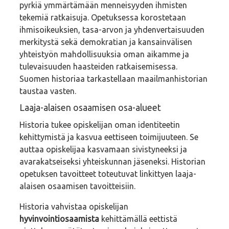
pyrkiä ymmärtämään menneisyyden ihmisten
tekemiä ratkaisuja. Opetuksessa korostetaan
ihmisoikeuksien, tasa-arvon ja yhdenvertaisuuden
merkitystä sekä demokratian ja kansainvälisen
yhteistyön mahdollisuuksia oman aikamme ja
tulevaisuuden haasteiden ratkaisemisessa.
Suomen historiaa tarkastellaan maailmanhistorian
taustaa vasten.
Laaja-alaisen osaamisen osa-alueet
Historia tukee opiskelijan oman identiteetin
kehittymistä ja kasvua eettiseen toimijuuteen. Se
auttaa opiskelijaa kasvamaan sivistyneeksi ja
avarakatseiseksi yhteiskunnan jäseneksi. Historian
opetuksen tavoitteet toteutuvat linkittyen laaja-
alaisen osaamisen tavoitteisiin.
Historia vahvistaa opiskelijan
hyvinvointiosaamista
kehittämällä eettistä