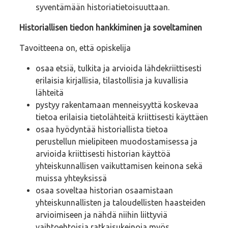
syventämään historiatietoisuuttaan.
Historiallisen tiedon hankkiminen ja soveltaminen
Tavoitteena on, että opiskelija
osaa etsiä, tulkita ja arvioida lähdekriittisesti
erilaisia kirjallisia, tilastollisia ja kuvallisia
lähteitä
pystyy rakentamaan menneisyyttä koskevaa
tietoa erilaisia tietolähteitä kriittisesti käyttäen
osaa hyödyntää historiallista tietoa
perustellun mielipiteen muodostamisessa ja
arvioida kriittisesti historian käyttöä
yhteiskunnallisen vaikuttamisen keinona sekä
muissa yhteyksissä
osaa soveltaa historian osaamistaan
yhteiskunnallisten ja taloudellisten haasteiden
arvioimiseen ja nähdä niihin liittyviä
vaihtoehtoisia ratkaisukeinoja myös