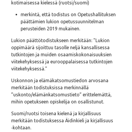
kotimaisessa kielessä (ruotsi/suomi)
merkintä, että todistus on Opetushallituksen
päättämien lukion opetussuunnitelman
perusteiden 2019 mukainen.
Lukion päättötodistukseen merkitään: "Lukion
oppimäärä sijoittuu tasolle neljä kansallisessa
tutkintojen ja muiden osaamiskokonaisuuksien
viitekehyksessä ja eurooppalaisessa tutkintojen
viitekehyksessä."
Uskonnon ja elämäkatsomustiedon arvosana
merkitään todistuksissa merkinnällä
”uskonto/elämänkatsomustieto” erittelemättä,
mihin opetukseen opiskelija on osallistunut.
Suomi/ruotsi toisena kielenä ja kirjallisuus
merkitään todistuksessa Äidinkieli ja kirjallisuus
‑kohtaan.