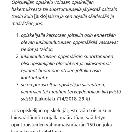
Opiskelijan opiskelu voidaan opiskelijan
hakemuksesta tai suostumuksella järjestää osittain
toisin kuin
[lukio]
laissa ja sen nojalla säädetään ja
määrätään, jos:
opiskelijalla katsotaan joltakin osin ennestään
olevan lukiokoulutuksen oppimäärää vastaavat
tiedot ja taidot;
lukiokoulutuksen oppimäärän suorittaminen
olisi opiskelijalle olosuhteet ja aikaisemmat
opinnot huomioon ottaen joltakin osin
kohtuutonta;
se on perusteltua opiskelijan sairauteen,
vammaan tai muuhun terveydentilaan liittyvistä
syistä.
(Lukiolaki 714/2018, 29 §.)
Jos opiskelijan opiskelu järjestetään toisin kuin
lainsäädännön nojalla määrätään, säädetyn
opintopisteiden vähimmäismäärän 150 on joka
tapauksessa täytyttävä.