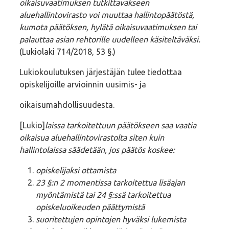
oikaisuvaatimuksen tutkittavakseen
aluehallintovirasto voi muuttaa hallintopäätöstä,
kumota päätöksen, hylätä oikaisuvaatimuksen tai
palauttaa asian rehtorille uudelleen käsiteltäväksi.
(Lukiolaki 714/2018, 53 §.)
Lukiokoulutuksen järjestäjän tulee tiedottaa
opiskelijoille arvioinnin uusimis- ja
oikaisumahdollisuudesta.
[Lukio]
laissa tarkoitettuun päätökseen saa vaatia
oikaisua aluehallintovirastolta siten kuin
hallintolaissa säädetään, jos päätös koskee:
opiskelijaksi ottamista
23 §:n 2 momentissa tarkoitettua lisäajan
myöntämistä tai 24 §:ssä tarkoitettua
opiskeluoikeuden päättymistä
suoritettujen opintojen hyväksi lukemista