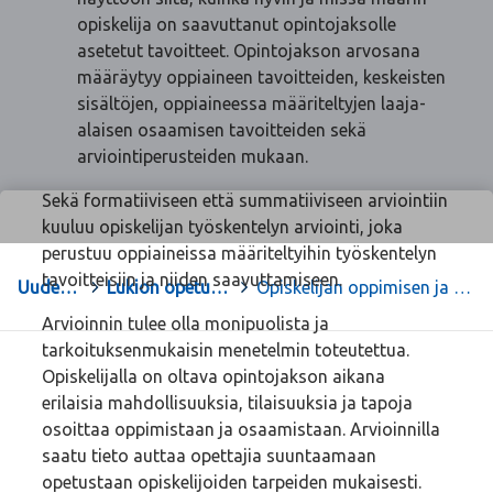
opiskelija on saavuttanut opintojaksolle
asetetut tavoitteet. Opintojakson arvosana
määräytyy oppiaineen tavoitteiden, keskeisten
sisältöjen, oppiaineessa määriteltyjen laaja-
alaisen osaamisen tavoitteiden sekä
arviointiperusteiden mukaan.
Sekä formatiiviseen että summatiiviseen arviointiin
kuuluu opiskelijan työskentelyn arviointi, joka
perustuu oppiaineissa määriteltyihin työskentelyn
tavoitteisiin ja niiden saavuttamiseen.
Uudenkaupungin lukio
>
Lukion opetussuunnitelman perusteet 2019
>
Opiskelijan oppimisen ja osaamisen arviointi
Arvioinnin tulee olla monipuolista ja
tarkoituksenmukaisin menetelmin toteutettua.
Opiskelijalla on oltava opintojakson aikana
erilaisia mahdollisuuksia, tilaisuuksia ja tapoja
osoittaa oppimistaan ja osaamistaan. Arvioinnilla
saatu tieto auttaa opettajia suuntaamaan
opetustaan opiskelijoiden tarpeiden mukaisesti.