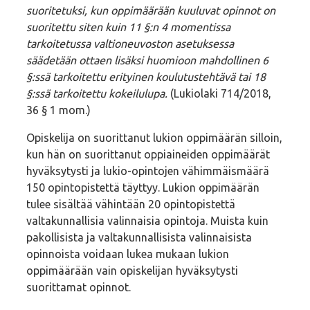
suoritetuksi, kun oppimäärään kuuluvat opinnot on
suoritettu siten kuin 11 §:n 4 momentissa
tarkoitetussa valtioneuvoston asetuksessa
säädetään ottaen lisäksi huomioon mahdollinen 6
§:ssä tarkoitettu erityinen koulutustehtävä tai 18
§:ssä tarkoitettu kokeilulupa.
(Lukiolaki 714/2018,
36 § 1 mom.)
Opiskelija on suorittanut lukion oppimäärän silloin,
kun hän on suorittanut oppiaineiden oppimäärät
hyväksytysti ja lukio-opintojen vähimmäismäärä
150 opintopistettä täyttyy. Lukion oppimäärän
tulee sisältää vähintään 20 opintopistettä
valtakunnallisia valinnaisia opintoja. Muista kuin
pakollisista ja valtakunnallisista valinnaisista
opinnoista voidaan lukea mukaan lukion
oppimäärään vain opiskelijan hyväksytysti
suorittamat opinnot.