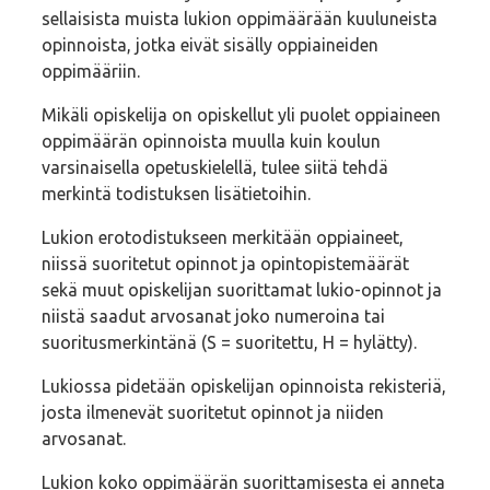
sellaisista muista lukion oppimäärään kuuluneista
opinnoista, jotka eivät sisälly oppiaineiden
oppimääriin.
Mikäli opiskelija on opiskellut yli puolet oppiaineen
oppimäärän opinnoista muulla kuin koulun
varsinaisella opetuskielellä, tulee siitä tehdä
merkintä todistuksen lisätietoihin.
Lukion erotodistukseen merkitään oppiaineet,
niissä suoritetut opinnot ja opintopistemäärät
sekä muut opiskelijan suorittamat lukio-opinnot ja
niistä saadut arvosanat joko numeroina tai
suoritusmerkintänä (S = suoritettu, H = hylätty).
Lukiossa pidetään opiskelijan opinnoista rekisteriä,
josta ilmenevät suoritetut opinnot ja niiden
arvosanat.
Lukion koko oppimäärän suorittamisesta ei anneta