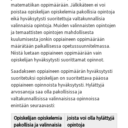
matematiikan oppimäärään. Jälkikäteen ei voi
poistaa opiskelijan opiskelemia pakollisia opintoja
eikä hyväksytysti suoritettuja valtakunnallisia
valinnaisia opintoja. Muiden valinnaisten opintojen
ja temaattisten opintojen mahdollisesta
kuulumisesta jonkin oppiaineen oppimäärään
määrätään paikallisessa opetussuunnitelmassa.
Niistä luetaan oppiaineen oppimäärään vain
opiskelijan hyväksytysti suorittamat opinnot.
Saadakseen oppiaineen oppimäärän hyväksytysti
suoritetuksi opiskelijan on suoritettava pääosa
oppiaineen opinnoista hyväksytysti. Hylättyjä
arvosanoja saa olla pakollisissa ja
valtakunnallisissa valinnaisissa opinnoissa
enintään seuraavasti:
Opiskelijan opiskelemia
joista voi olla hylättyjä
pakollisia ja valinnaisia
opintoja