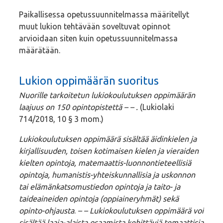
Paikallisessa opetussuunnitelmassa määritellyt
muut lukion tehtävään soveltuvat opinnot
arvioidaan siten kuin opetussuunnitelmassa
määrätään.
Lukion oppimäärän suoritus
Nuorille tarkoitetun lukiokoulutuksen oppimäärän
laajuus on 150 opintopistettä – – .
(Lukiolaki
714/2018, 10 § 3 mom.)
Lukiokoulutuksen oppimäärä sisältää äidinkielen ja
kirjallisuuden, toisen kotimaisen kielen ja vieraiden
kielten opintoja, matemaattis-luonnontieteellisiä
opintoja, humanistis-yhteiskunnallisia ja uskonnon
tai elämänkatsomustiedon opintoja ja taito- ja
taideaineiden opintoja (oppiaineryhmät) sekä
opinto-ohjausta
.
– – Lukiokoulutuksen oppimäärä voi
sisältää laaja-alaista osaamista kehittäviä temaattisia