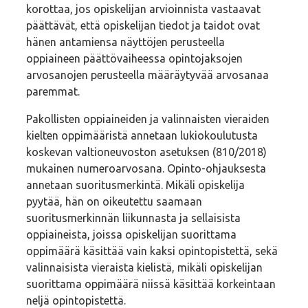
korottaa, jos opiskelijan arvioinnista vastaavat
päättävät, että opiskelijan tiedot ja taidot ovat
hänen antamiensa näyttöjen perusteella
oppiaineen päättövaiheessa opintojaksojen
arvosanojen perusteella määräytyvää arvosanaa
paremmat.
Pakollisten oppiaineiden ja valinnaisten vieraiden
kielten oppimääristä annetaan lukiokoulutusta
koskevan valtioneuvoston asetuksen (810/2018)
mukainen numeroarvosana. Opinto-ohjauksesta
annetaan suoritusmerkintä. Mikäli opiskelija
pyytää, hän on oikeutettu saamaan
suoritusmerkinnän liikunnasta ja sellaisista
oppiaineista, joissa opiskelijan suorittama
oppimäärä käsittää vain kaksi opintopistettä, sekä
valinnaisista vieraista kielistä, mikäli opiskelijan
suorittama oppimäärä niissä käsittää korkeintaan
neljä opintopistettä.