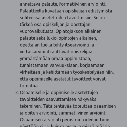
annettava palaute, formatiivinen arviointi.
Palautteella kuvataan opiskelijan edistymistä
suhteessa asetettuihin tavoitteisiin. Se on
tärkeä osa opiskelijan ja opettajan
vuorovaikutusta. Opintojakson aikainen
palaute sekä lukio-opintojen aikainen,
opettajan tuella tehty itsearviointi ja
vertaisarviointi auttavat opiskelijaa
ymmärtämään omaa oppimistaan,
tunnistamaan vahvuuksiaan, korjaamaan
virheitään ja kehittämään työskentelyään niin,
että oppimiselle asetetut tavoitteet voivat
toteutua.
Osaamiselle ja oppimiselle asetettujen
tavoitteiden saavuttamisen näkyväksi
tekeminen. Tätä tehtävää toteuttaa osaamisen
ja opitun arviointi, summatiivinen arviointi.
Osaamisen arviointi perustuu todennettuun
näyttöön siitä, kuinka hyvin ja missä määrin