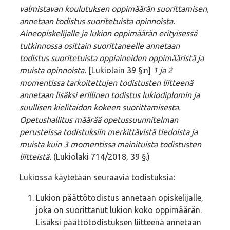
valmistavan koulutuksen oppimäärän suorittamisen,
annetaan todistus suoritetuista opinnoista.
Aineopiskelijalle ja lukion oppimäärän erityisessä
tutkinnossa osittain suorittaneelle annetaan
todistus suoritetuista oppiaineiden oppimääristä ja
muista opinnoista.
[Lukiolain 39 §:n]
1 ja 2
momentissa tarkoitettujen todistusten liitteenä
annetaan lisäksi erillinen todistus lukiodiplomin ja
suullisen kielitaidon kokeen suorittamisesta.
Opetushallitus määrää opetussuunnitelman
perusteissa todistuksiin merkittävistä tiedoista ja
muista kuin 3 momentissa mainituista todistusten
liitteistä.
(Lukiolaki 714/2018, 39 §.)
Lukiossa käytetään seuraavia todistuksia:
Lukion päättötodistus annetaan opiskelijalle,
joka on suorittanut lukion koko oppimäärän.
Lisäksi päättötodistuksen liitteenä annetaan