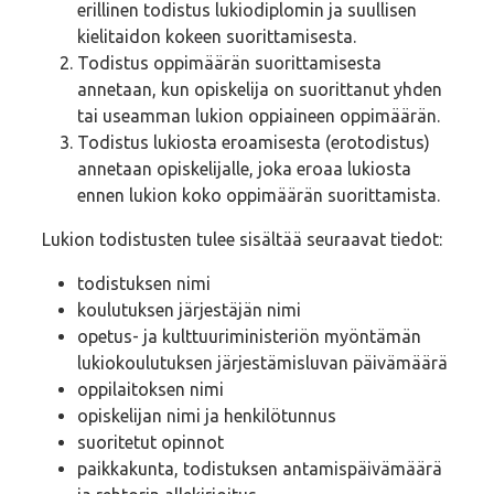
erillinen todistus lukiodiplomin ja suullisen
kielitaidon kokeen suorittamisesta.
Todistus oppimäärän suorittamisesta
annetaan, kun opiskelija on suorittanut yhden
tai useamman lukion oppiaineen oppimäärän.
Todistus lukiosta eroamisesta (erotodistus)
annetaan opiskelijalle, joka eroaa lukiosta
ennen lukion koko oppimäärän suorittamista.
Lukion todistusten tulee sisältää seuraavat tiedot:
todistuksen nimi
koulutuksen järjestäjän nimi
opetus- ja kulttuuriministeriön myöntämän
lukiokoulutuksen järjestämisluvan päivämäärä
oppilaitoksen nimi
opiskelijan nimi ja henkilötunnus
suoritetut opinnot
paikkakunta, todistuksen antamispäivämäärä