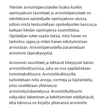
Yleisten arviointiperusteiden lisäksi kunkin
opintojakson tavoitteet ja arviointiperusteet on
selvitettävä opiskelijalle opintojakson alussa,
jolloin niistä keskustellaan opiskelijoiden kanssa ja
tuetaan heidän opintojensa suunnittelua.
Opiskelijan tulee saada tietää, mitä hänen on
tarkoitus oppia ja miten hänen edistymistään
arvioidaan. Arviointiperusteilla parannetaan
arvioinnin läpinäkyvyyttä.
Arvioinnin tavoitteet ja tehtävät kiteytyvät lukion
arviointikulttuurissa, joka on osa oppilaitoksen
toimintakulttuuria. Arviointikulttuurilla
tarkoitetaan niitä arvoja, normeja ja käytänteitä,
joita sovelletaan yhteisessä
arviointityöskentelyssä. Arviointikulttuurin
näkyväksi tekeminen ja kehittäminen edellyttävät,
että lukiossa on kirjattu yhtenäisiä arviointiin