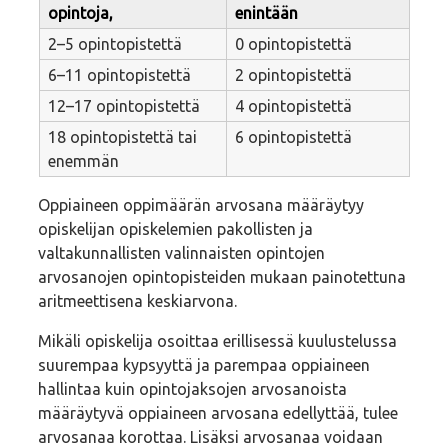
opintoja,
enintään
2–5 opintopistettä
0 opintopistettä
6–11 opintopistettä
2 opintopistettä
12–17 opintopistettä
4 opintopistettä
18 opintopistettä tai
6 opintopistettä
enemmän
Oppiaineen oppimäärän arvosana määräytyy
opiskelijan opiskelemien pakollisten ja
valtakunnallisten valinnaisten opintojen
arvosanojen opintopisteiden mukaan painotettuna
aritmeettisena keskiarvona.
Mikäli opiskelija osoittaa erillisessä kuulustelussa
suurempaa kypsyyttä ja parempaa oppiaineen
hallintaa kuin opintojaksojen arvosanoista
määräytyvä oppiaineen arvosana edellyttää, tulee
arvosanaa korottaa. Lisäksi arvosanaa voidaan