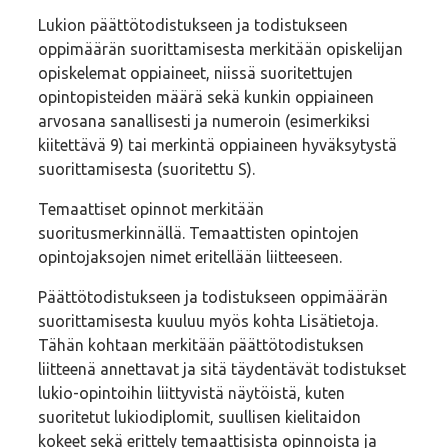
Lukion päättötodistukseen ja todistukseen
oppimäärän suorittamisesta merkitään opiskelijan
opiskelemat oppiaineet, niissä suoritettujen
opintopisteiden määrä sekä kunkin oppiaineen
arvosana sanallisesti ja numeroin (esimerkiksi
kiitettävä 9) tai merkintä oppiaineen hyväksytystä
suorittamisesta (suoritettu S).
Temaattiset opinnot merkitään
suoritusmerkinnällä. Temaattisten opintojen
opintojaksojen nimet eritellään liitteeseen.
Päättötodistukseen ja todistukseen oppimäärän
suorittamisesta kuuluu myös kohta Lisätietoja.
Tähän kohtaan merkitään päättötodistuksen
liitteenä annettavat ja sitä täydentävät todistukset
lukio-opintoihin liittyvistä näytöistä, kuten
suoritetut lukiodiplomit, suullisen kielitaidon
kokeet sekä erittely temaattisista opinnoista ja