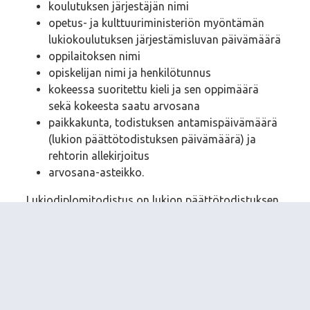
koulutuksen järjestäjän nimi
opetus- ja kulttuuriministeriön myöntämän
lukiokoulutuksen järjestämisluvan päivämäärä
oppilaitoksen nimi
opiskelijan nimi ja henkilötunnus
kokeessa suoritettu kieli ja sen oppimäärä
sekä kokeesta saatu arvosana
paikkakunta, todistuksen antamispäivämäärä
(lukion päättötodistuksen päivämäärä) ja
rehtorin allekirjoitus
arvosana-asteikko.
Lukiodiplomitodistus on lukion päättötodistuksen
liite, ja se merkitään Lisätietoja‑kohtaan.
Lukiodiplomitodistukseen merkitään seuraavat
tiedot:
todistuksen nimi
koulutuksen järjestäjän nimi