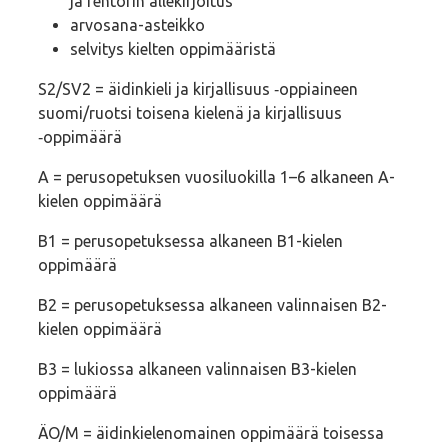
ja rehtorin allekirjoitus
arvosana-asteikko
selvitys kielten oppimääristä
S2/SV2 = äidinkieli ja kirjallisuus ‑oppiaineen
suomi/ruotsi toisena kielenä ja kirjallisuus
‑oppimäärä
A = perusopetuksen vuosiluokilla 1–6 alkaneen A-
kielen oppimäärä
B1 = perusopetuksessa alkaneen B1-kielen
oppimäärä
B2 = perusopetuksessa alkaneen valinnaisen B2-
kielen oppimäärä
B3 = lukiossa alkaneen valinnaisen B3-kielen
oppimäärä
ÄO/M = äidinkielenomainen oppimäärä toisessa