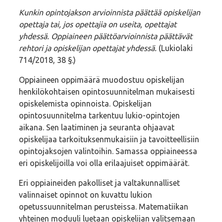
Kunkin opintojakson arvioinnista päättää opiskelijan
opettaja tai, jos opettajia on useita, opettajat
yhdessä. Oppiaineen päättöarvioinnista päättävät
rehtori ja opiskelijan opettajat yhdessä.
(Lukiolaki
714/2018, 38 §.)
Oppiaineen oppimäärä muodostuu opiskelijan
henkilökohtaisen opintosuunnitelman mukaisesti
opiskelemista opinnoista. Opiskelijan
opintosuunnitelma tarkentuu lukio-opintojen
aikana. Sen laatiminen ja seuranta ohjaavat
opiskelijaa tarkoituksenmukaisiin ja tavoitteellisiin
opintojaksojen valintoihin. Samassa oppiaineessa
eri opiskelijoilla voi olla erilaajuiset oppimäärät.
Eri oppiaineiden pakolliset ja valtakunnalliset
valinnaiset opinnot on kuvattu lukion
opetussuunnitelman perusteissa. Matematiikan
yhteinen moduuli luetaan opiskelijan valitsemaan