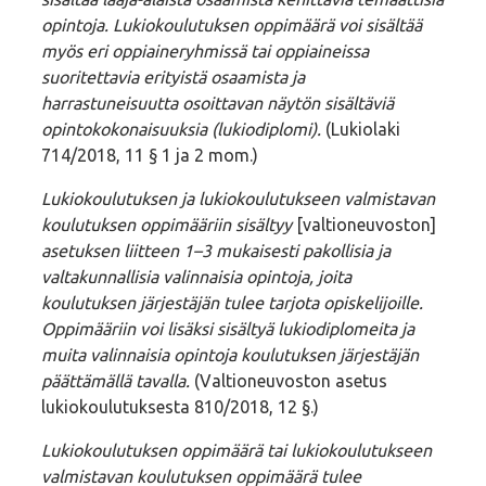
opintoja. Lukiokoulutuksen oppimäärä voi sisältää
myös eri oppiaineryhmissä tai oppiaineissa
suoritettavia erityistä osaamista ja
harrastuneisuutta osoittavan näytön sisältäviä
opintokokonaisuuksia (lukiodiplomi).
(Lukiolaki
714/2018, 11 § 1 ja 2 mom.)
Lukiokoulutuksen ja lukiokoulutukseen valmistavan
koulutuksen oppimääriin sisältyy
[valtioneuvoston]
asetuksen liitteen 1–3 mukaisesti pakollisia ja
valtakunnallisia valinnaisia opintoja, joita
koulutuksen järjestäjän tulee tarjota opiskelijoille.
Oppimääriin voi lisäksi sisältyä lukiodiplomeita ja
muita valinnaisia opintoja koulutuksen järjestäjän
päättämällä tavalla.
(Valtioneuvoston asetus
lukiokoulutuksesta 810/2018, 12 §.)
Lukiokoulutuksen oppimäärä tai lukiokoulutukseen
valmistavan koulutuksen oppimäärä tulee