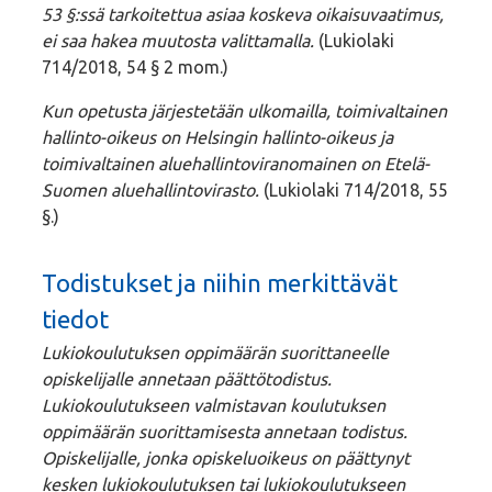
53 §:ssä tarkoitettua asiaa koskeva oikaisuvaatimus,
ei saa hakea muutosta valittamalla.
(Lukiolaki
714/2018, 54 § 2 mom.)
Kun opetusta järjestetään ulkomailla, toimivaltainen
hallinto-oikeus on Helsingin hallinto-oikeus ja
toimivaltainen aluehallintoviranomainen on Etelä-
Suomen aluehallintovirasto.
(Lukiolaki 714/2018, 55
§.)
Todistukset ja niihin merkittävät
tiedot
Lukiokoulutuksen oppimäärän suorittaneelle
opiskelijalle annetaan päättötodistus.
Lukiokoulutukseen valmistavan koulutuksen
oppimäärän suorittamisesta annetaan todistus.
Opiskelijalle, jonka opiskeluoikeus on päättynyt
kesken lukiokoulutuksen tai lukiokoulutukseen