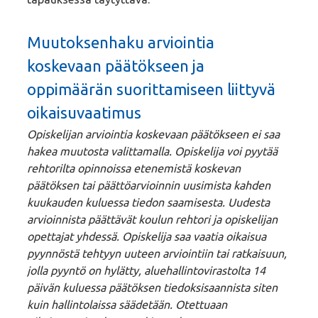
Muutoksenhaku arviointia
koskevaan päätökseen ja
oppimäärän suorittamiseen liittyvä
oikaisuvaatimus
Opiskelijan arviointia koskevaan päätökseen ei saa
hakea muutosta valittamalla. Opiskelija voi pyytää
rehtorilta opinnoissa etenemistä koskevan
päätöksen tai päättöarvioinnin uusimista kahden
kuukauden kuluessa tiedon saamisesta. Uudesta
arvioinnista päättävät koulun rehtori ja opiskelijan
opettajat yhdessä. Opiskelija saa vaatia oikaisua
pyynnöstä tehtyyn uuteen arviointiin tai ratkaisuun,
jolla pyyntö on hylätty, aluehallintovirastolta 14
päivän kuluessa päätöksen tiedoksisaannista siten
kuin hallintolaissa säädetään. Otettuaan