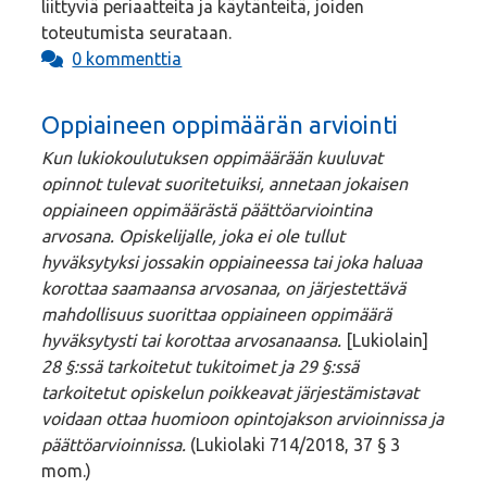
liittyviä periaatteita ja käytänteitä, joiden
toteutumista seurataan.
0 kommenttia
Oppiaineen oppimäärän arviointi
Kun lukiokoulutuksen oppimäärään kuuluvat
opinnot tulevat suoritetuiksi, annetaan jokaisen
oppiaineen oppimäärästä päättöarviointina
arvosana. Opiskelijalle, joka ei ole tullut
hyväksytyksi jossakin oppiaineessa tai joka haluaa
korottaa saamaansa arvosanaa, on järjestettävä
mahdollisuus suorittaa oppiaineen oppimäärä
hyväksytysti tai korottaa arvosanaansa.
[Lukiolain]
28 §:ssä tarkoitetut tukitoimet ja 29 §:ssä
tarkoitetut opiskelun poikkeavat järjestämistavat
voidaan ottaa huomioon opintojakson arvioinnissa ja
päättöarvioinnissa.
(Lukiolaki 714/2018, 37 § 3
mom.)