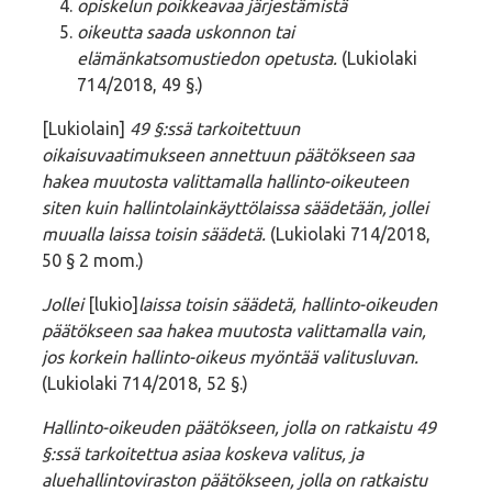
opiskelun poikkeavaa järjestämistä
oikeutta saada uskonnon tai
elämänkatsomustiedon opetusta.
(Lukiolaki
714/2018, 49 §.)
[Lukiolain]
49 §:ssä tarkoitettuun
oikaisuvaatimukseen annettuun päätökseen saa
hakea muutosta valittamalla hallinto-oikeuteen
siten kuin hallintolainkäyttölaissa säädetään, jollei
muualla laissa toisin säädetä.
(Lukiolaki 714/2018,
50 § 2 mom.)
Jollei
[lukio]
laissa toisin säädetä, hallinto-oikeuden
päätökseen saa hakea muutosta valittamalla vain,
jos korkein hallinto-oikeus myöntää valitusluvan.
(Lukiolaki 714/2018, 52 §.)
Hallinto-oikeuden päätökseen, jolla on ratkaistu 49
§:ssä tarkoitettua asiaa koskeva valitus, ja
aluehallintoviraston päätökseen, jolla on ratkaistu