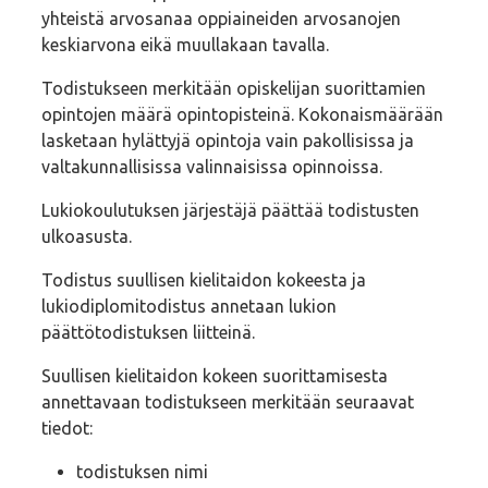
yhteistä arvosanaa oppiaineiden arvosanojen
keskiarvona eikä muullakaan tavalla.
Todistukseen merkitään opiskelijan suorittamien
opintojen määrä opintopisteinä. Kokonaismäärään
lasketaan hylättyjä opintoja vain pakollisissa ja
valtakunnallisissa valinnaisissa opinnoissa.
Lukiokoulutuksen järjestäjä päättää todistusten
ulkoasusta.
Todistus suullisen kielitaidon kokeesta ja
lukiodiplomitodistus annetaan lukion
päättötodistuksen liitteinä.
Suullisen kielitaidon kokeen suorittamisesta
annettavaan todistukseen merkitään seuraavat
tiedot:
todistuksen nimi