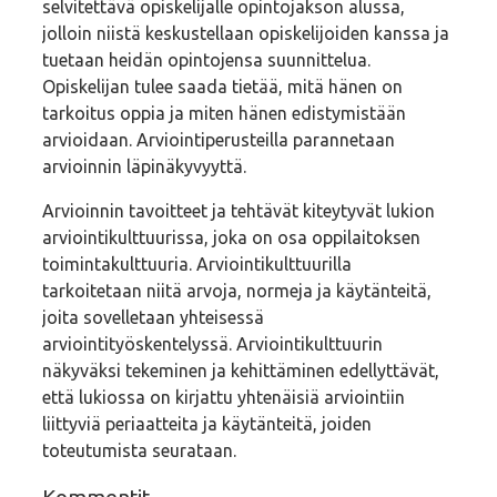
selvitettävä opiskelijalle opintojakson alussa,
jolloin niistä keskustellaan opiskelijoiden kanssa ja
tuetaan heidän opintojensa suunnittelua.
Opiskelijan tulee saada tietää, mitä hänen on
tarkoitus oppia ja miten hänen edistymistään
arvioidaan. Arviointiperusteilla parannetaan
arvioinnin läpinäkyvyyttä.
Arvioinnin tavoitteet ja tehtävät kiteytyvät lukion
arviointikulttuurissa, joka on osa oppilaitoksen
toimintakulttuuria. Arviointikulttuurilla
tarkoitetaan niitä arvoja, normeja ja käytänteitä,
joita sovelletaan yhteisessä
arviointityöskentelyssä. Arviointikulttuurin
näkyväksi tekeminen ja kehittäminen edellyttävät,
että lukiossa on kirjattu yhtenäisiä arviointiin
liittyviä periaatteita ja käytänteitä, joiden
toteutumista seurataan.
Kommentit