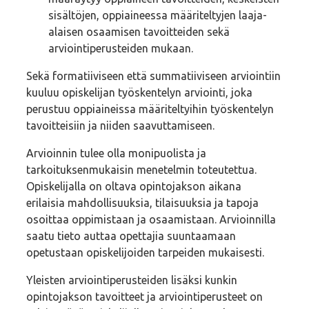
sisältöjen, oppiaineessa määriteltyjen laaja-
alaisen osaamisen tavoitteiden sekä
arviointiperusteiden mukaan.
Sekä formatiiviseen että summatiiviseen arviointiin
kuuluu opiskelijan työskentelyn arviointi, joka
perustuu oppiaineissa määriteltyihin työskentelyn
tavoitteisiin ja niiden saavuttamiseen.
Arvioinnin tulee olla monipuolista ja
tarkoituksenmukaisin menetelmin toteutettua.
Opiskelijalla on oltava opintojakson aikana
erilaisia mahdollisuuksia, tilaisuuksia ja tapoja
osoittaa oppimistaan ja osaamistaan. Arvioinnilla
saatu tieto auttaa opettajia suuntaamaan
opetustaan opiskelijoiden tarpeiden mukaisesti.
Yleisten arviointiperusteiden lisäksi kunkin
opintojakson tavoitteet ja arviointiperusteet on