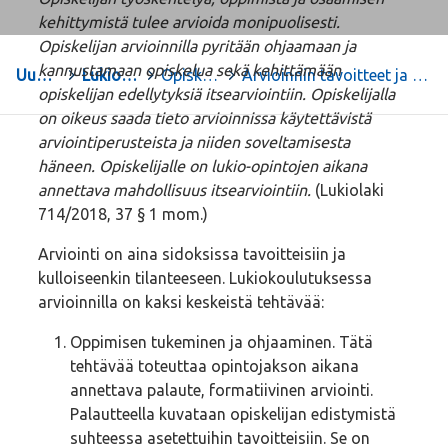
kehittymistä tulee arvioida monipuolisesti.
Opiskelijan arvioinnilla pyritään ohjaamaan ja
kannustamaan opiskelua sekä kehittämään
Uudenkaupungin lukio
>
Lukion opetussuunnitelman perusteet 2019
>
Opiskelijan oppimisen ja osaamisen arviointi
>
Arvioinnin tavoitteet ja tehtävät lukiokoulutuksessa
opiskelijan edellytyksiä itsearviointiin. Opiskelijalla
on oikeus saada tieto arvioinnissa käytettävistä
arviointiperusteista ja niiden soveltamisesta
häneen. Opiskelijalle on lukio-opintojen aikana
annettava mahdollisuus itsearviointiin.
(Lukiolaki
714/2018, 37 § 1 mom.)
Arviointi on aina sidoksissa tavoitteisiin ja
kulloiseenkin tilanteeseen. Lukiokoulutuksessa
arvioinnilla on kaksi keskeistä tehtävää:
Oppimisen tukeminen ja ohjaaminen. Tätä
tehtävää toteuttaa opintojakson aikana
annettava palaute, formatiivinen arviointi.
Palautteella kuvataan opiskelijan edistymistä
suhteessa asetettuihin tavoitteisiin. Se on