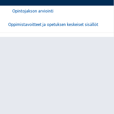
Opintojakson arviointi
Oppimistavoitteet ja opetuksen keskeiset sisällöt
Laaja-alaisen osaamisen osa-alueet
Oppiaineet
Liitteet
Sivun alkuun