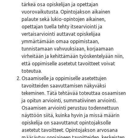
tärkeä osa opiskelijan ja opettajan
vuorovaikutusta. Opintojakson aikainen
palaute sekä lukio-opintojen aikainen,
opettajan tuella tehty itsearviointi ja
vertaisarviointi auttavat opiskelijaa
ymmärtämään omaa oppimistaan,
tunnistamaan vahvuuksiaan, korjaamaan
virheitään ja kehittämään työskentelyään niin,
että oppimiselle asetetut tavoitteet voivat
toteutua.
Osaamiselle ja oppimiselle asetettujen
tavoitteiden saavuttamisen näkyväksi
tekeminen. Tätä tehtävää toteuttaa osaamisen
ja opitun arviointi, summatiivinen arviointi.
Osaamisen arviointi perustuu todennettuun
näyttöön siitä, kuinka hyvin ja missä määrin
opiskelija on saavuttanut opintojaksolle
asetetut tavoitteet. Opintojakson arvosana
määräytyy oppiaineen tavoitteiden, keskeisten