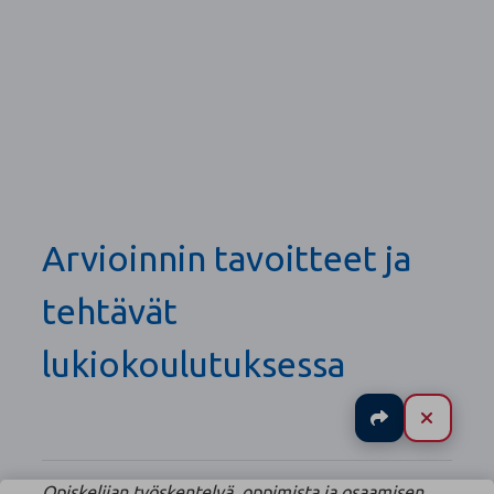
Arvioinnin tavoitteet ja
tehtävät
lukiokoulutuksessa
Jaa
Sulje
Opiskelijan työskentelyä, oppimista ja osaamisen