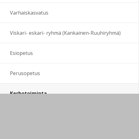
Varhaiskasvatus
Viskari- eskari- ryhmä (Kankainen-Ruuhiryhmä)
Esiopetus
Perusopetus
Kerhotoiminta
Kankaisten kyläkoulun kerhot
Toivakan koulukeskuksen kerhot
Koulun kerhotoiminnan infoa