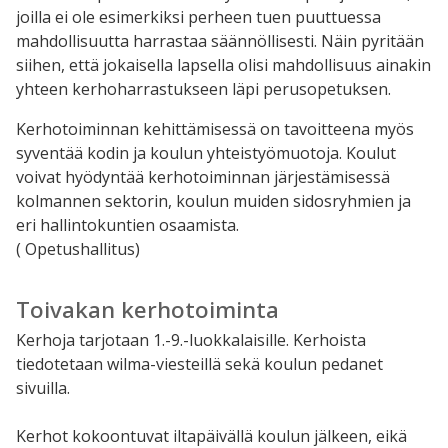
joilla ei ole esimerkiksi perheen tuen puuttuessa
mahdollisuutta harrastaa säännöllisesti. Näin pyritään
siihen, että jokaisella lapsella olisi mahdollisuus ainakin
yhteen kerhoharrastukseen läpi perusopetuksen.
Kerhotoiminnan kehittämisessä on tavoitteena myös
syventää kodin ja koulun yhteistyömuotoja. Koulut
voivat hyödyntää kerhotoiminnan järjestämisessä
kolmannen sektorin, koulun muiden sidosryhmien ja
eri hallintokuntien osaamista.
( Opetushallitus)
Toivakan kerhotoiminta
Kerhoja tarjotaan 1.-9.-luokkalaisille. Kerhoista
tiedotetaan wilma-viesteillä sekä koulun pedanet
sivuilla.
Kerhot kokoontuvat iltapäivällä koulun jälkeen, eikä