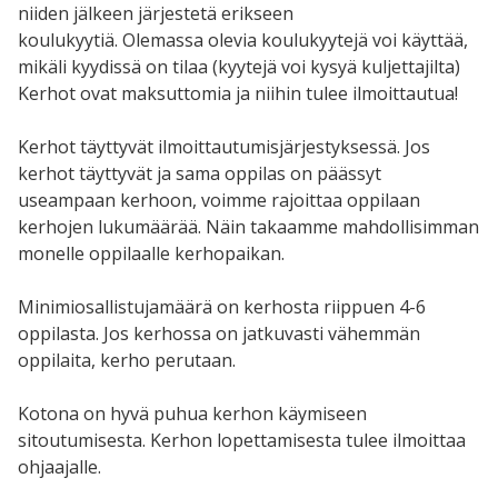
niiden jälkeen järjestetä erikseen
koulukyytiä. Olemassa olevia koulukyytejä voi käyttää,
mikäli kyydissä on tilaa (kyytejä voi kysyä kuljettajilta)
Kerhot ovat maksuttomia ja niihin tulee ilmoittautua!
Kerhot täyttyvät ilmoittautumisjärjestyksessä. Jos
kerhot täyttyvät ja sama oppilas on päässyt
useampaan kerhoon, voimme rajoittaa oppilaan
kerhojen lukumäärää. Näin takaamme mahdollisimman
monelle oppilaalle kerhopaikan.
Minimiosallistujamäärä on kerhosta riippuen 4-6
oppilasta. Jos kerhossa on jatkuvasti vähemmän
oppilaita, kerho perutaan.
Kotona on hyvä puhua kerhon käymiseen
sitoutumisesta. Kerhon lopettamisesta tulee ilmoittaa
ohjaajalle.