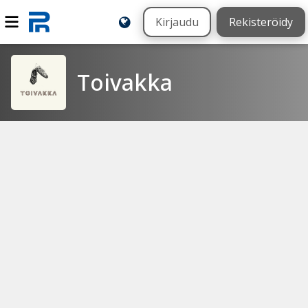
Kirjaudu
Rekisteröidy
Toivakka