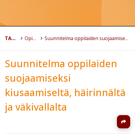
TAMMELA
>
Opiskeluhuolto
>
Suunnitelma oppilaiden suojaamiseksi kiusaamiseltä, häirinnältä ja väkivallalta
Suunnitelma oppilaiden
suojaamiseksi
kiusaamiseltä, häirinnältä
ja väkivallalta