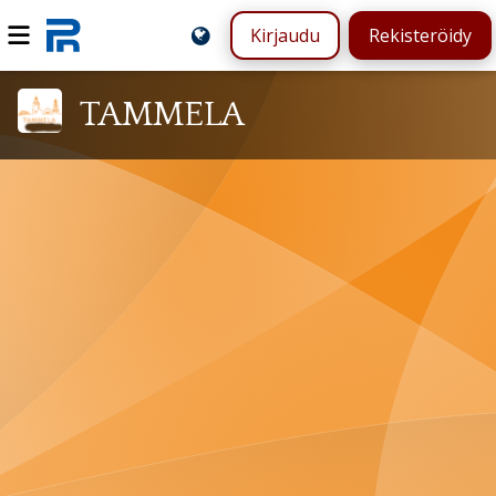
Kirjaudu
Rekisteröidy
TAMMELA