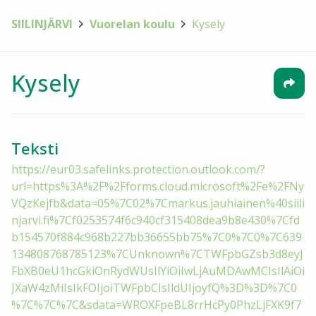
SIILINJÄRVI
>
Vuorelan koulu
>
Kysely
Kysely
Teksti
https://eur03.safelinks.protection.outlook.com/?
url=https%3A%2F%2Fforms.cloud.microsoft%2Fe%2FNy
VQzKejfb&data=05%7C02%7Cmarkus.jauhiainen%40siili
njarvi.fi%7Cf0253574f6c940cf315408dea9b8e430%7Cfd
b154570f884c968b227bb36655bb75%7C0%7C0%7C639
134808768785123%7CUnknown%7CTWFpbGZsb3d8eyJ
FbXB0eU1hcGkiOnRydWUsIlYiOiIwLjAuMDAwMCIsIlAiOi
JXaW4zMiIsIkFOIjoiTWFpbCIsIldUIjoyfQ%3D%3D%7C0
%7C%7C%7C&sdata=WROXFpeBL8rrHcPy0PhzLjFXK9f7