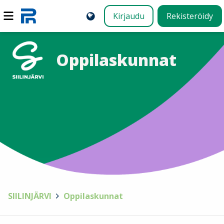
Kirjaudu
Rekisteröidy
Oppilaskunnat
SIILINJÄRVI
>
Oppilaskunnat