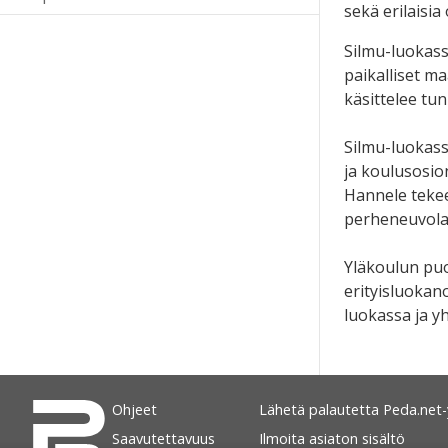
sekä erilaisi
Silmu-luokass
paikalliset m
käsittelee tun
Silmu-luokass
ja koulusosio
Hannele tekee
perheneuvola
Yläkoulun puo
erityisluokan
luokassa ja y
Ohjeet
Lähetä palautetta Peda.net-y
Saavutettavuus
Ilmoita asiaton sisältö