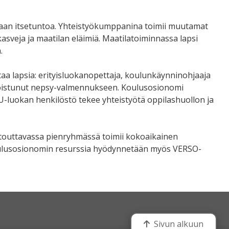
laan itsetuntoa. Yhteistyökumppanina toimii muutamat
asveja ja maatilan eläimiä. Maatilatoiminnassa lapsi
.
a lapsia: erityisluokanopettaja, koulunkäynninohjaaja
rikoistunut nepsy-valmennukseen. Koulusosionomi
U-luokan henkilöstö tekee yhteistyötä oppilashuollon ja
ntouttavassa pienryhmässä toimii kokoaikainen
 Koulusosionomin resurssia hyödynnetään myös VERSO-
Sivun alkuun