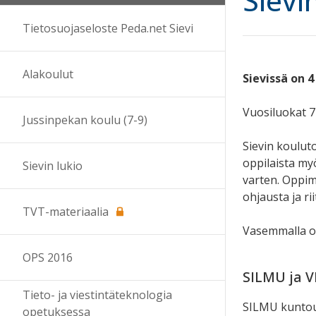
Sievi
Tietosuojaseloste Peda.net Sievi
Alakoulut
Sievissä on 4
Vuosiluokat 7
Jussinpekan koulu (7-9)
Sievin koulut
oppilaista myö
Sievin lukio
varten. Oppim
ohjausta ja rii
TVT-materiaalia
Vasemmalla ol
OPS 2016
SILMU ja 
Tieto- ja viestintäteknologia
SILMU kuntou
opetuksessa