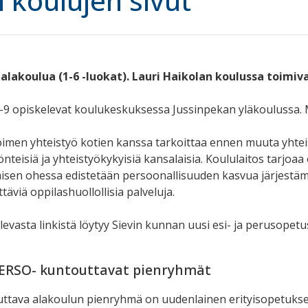
n koulujen sivut
 alakoulua (1-6 -luokat). Lauri Haikolan koulussa toimiv
-9 opiskelevat koulukeskuksessa Jussinpekan yläkoulussa. 
oimen yhteistyö kotien kanssa tarkoittaa ennen muuta yhtei
nteisiä ja yhteistyökykyisiä kansalaisia. Koululaitos tarjoaa 
isen ohessa edistetään persoonallisuuden kasvua järjestämäl
ttäviä oppilashuollollisia palveluja.
evasta linkistä löytyy Sievin kunnan uusi esi- ja perusopet
VERSO- kuntouttavat pienryhmät
ttava alakoulun pienryhmä
on uudenlainen erityisopetuksen