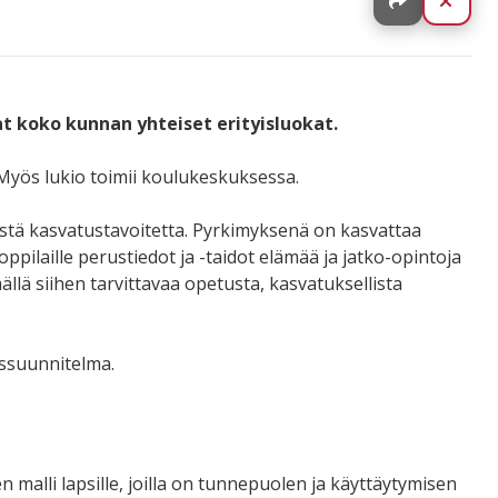
Jaa
Sulj
at koko kunnan yhteiset erityisluokat.
Myös lukio toimii koulukeskuksessa.
stä kasvatustavoitetta. Pyrkimyksenä on kasvattaa
oppilaille perustiedot ja -taidot elämää ja jatko-opintoja
lä siihen tarvittavaa opetusta, kasvatuksellista
ussuunnitelma.
 malli lapsille, joilla on tunnepuolen ja käyttäytymisen