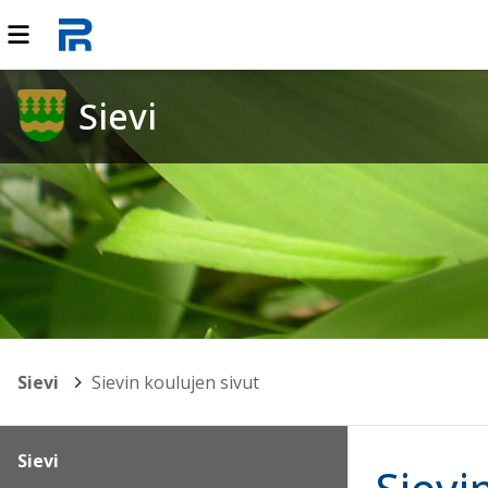
Sievi
Sievi
>
Sievin koulujen sivut
Sievi