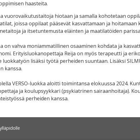
a oppimisen haasteita.
a vuorovaikutustaitoja hiotaan ja samalla kohotetaan oppi
aatilat, joissa oppilaat pääsevät kasvattamaan ja hoitamaan k
netaitoja ja itsetuntemusta eläinten ja maatilatöiden parissa
a on vahva moniammatillinen osaaminen kohdata ja kasvatta
nomi. Erityisluokanopettaja Reija on myös terapeutti ja e
 luokkatyön lisäksi työtä perheiden suuntaan. Lisäksi SILM
n kanssa.
lella VERSO-luokka aloitti toimintansa elokuussa 2024. Ku
opettaja ja koulupsyykkari (psykiatrinen sairaanhoitaja).
hteistyössä perheiden kanssa.
lläpidolle