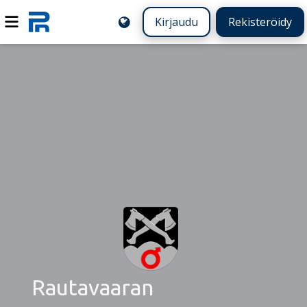
Kirjaudu
Rekisteröidy
Rautavaaran