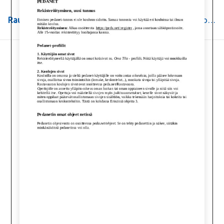
Rautavaaran yhtenäiskoulu ja lukio
>
Ohjeita
>
Pedanet-ohjeita
>
pedanet_ohje.pdf