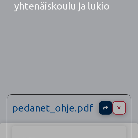
yhtenäiskoulu ja lukio
pedanet_ohje.pdf
Jaa
Sulje