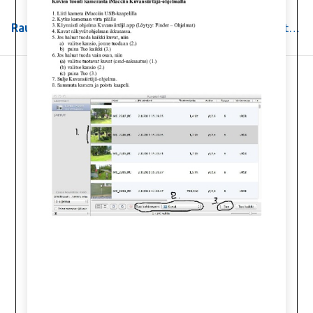
Rautavaaran yhtenäiskoulu ja lukio
>
Ohjeita
>
Pedanet-ohjeita
>
kuvansiirtäjä.pdf