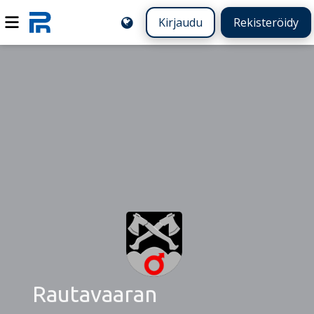
Kirjaudu
Rekisteröidy
Rautavaaran