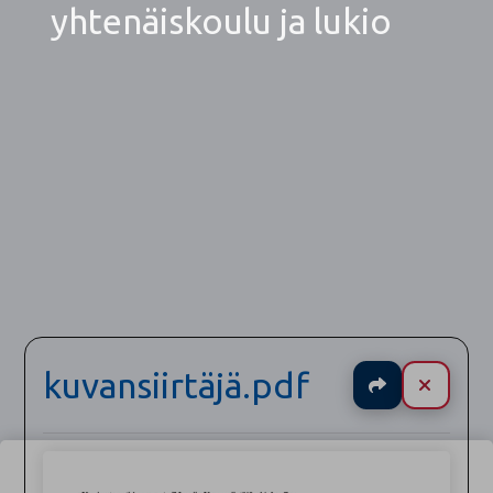
yhtenäiskoulu ja lukio
kuvansiirtäjä.pdf
Jaa
Sulje