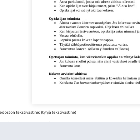
doston tekstivastine: (tyhjä tekstivastine)
ti_yleisohje.pdf 106.1 kt