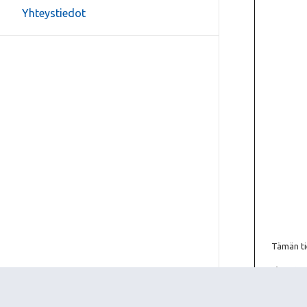
Yhteystiedot
Tämän tie
abit