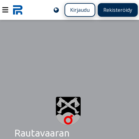
Kirjaudu
Rekisteröidy
Rautavaaran