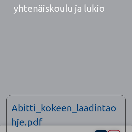
yhtenäiskoulu ja lukio
Abitti_kokeen_laadintao
hje.pdf