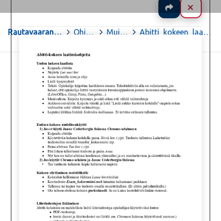
Jaa
Sulje
Rautavaaran yhtenäiskoulu ja lukio
>
Ohjeita
>
Muita ohjeita
>
Abitti_kokeen_laadintaohje.pdf