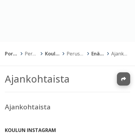
Porin kaupunki
>
Perusopetus
>
Koulujen kotisivut
>
Peruskoulut, luokat 1-6
>
Enäjärven koulu
>
Ajankohtaista
Ajankohtaista
Ajankohtaista
KOULUN INSTAGRAM