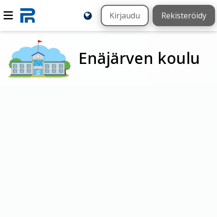
Kirjaudu
Rekisteröidy
Enäjärven koulu