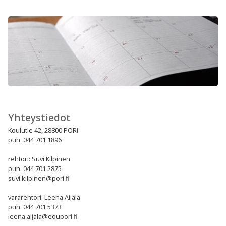
Yhteystiedot
Koulutie 42, 28800 PORI
puh. 044 701 1896
rehtori: Suvi Kilpinen
puh. 044 701 2875
suvi.kilpinen@pori.fi
vararehtori: Leena Äijälä
puh. 044 701 5373
leena.aijala@edupori.fi