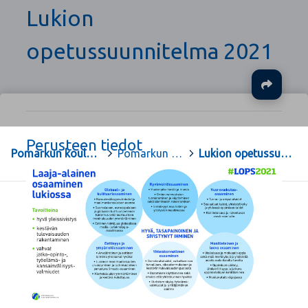
Lukion
opetussuunnitelma 2021
Ja
Perusteen tiedot
Pomarkun koulujen ja varhaiskasvatuksen kotisivu
>
Pomarkun lukion opetussuunnitelma
>
Lukion opetussuunnitelma 2021