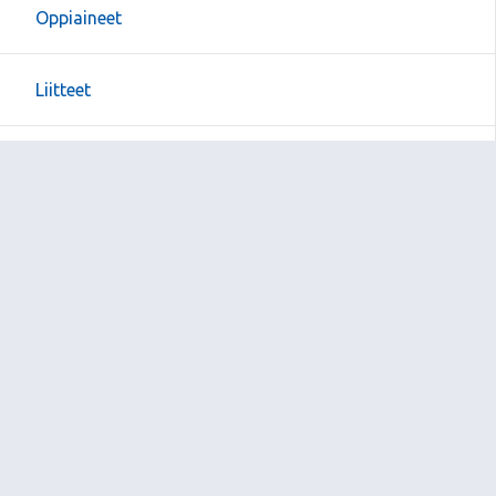
Oppiaineet
Liitteet
Sivukartta
Arviointipohjat
Sivun alkuun
Ohjeet
Saavutettavuus
Yksityisyydensuoja
Lähetä palautetta Peda.net-ylläpidolle
Ilmoita asiaton sisältö