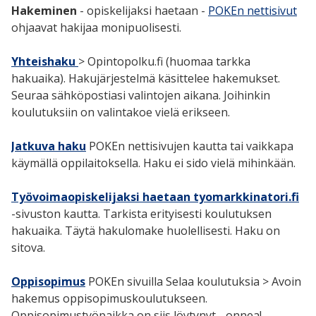
Hakeminen
- opiskelijaksi haetaan -
POKEn nettisivut
ohjaavat hakijaa monipuolisesti.
Yhteishaku
> Opintopolku.fi (huomaa tarkka
hakuaika). Hakujärjestelmä käsittelee hakemukset.
Seuraa sähköpostiasi valintojen aikana. Joihinkin
koulutuksiin on valintakoe vielä erikseen.
Jatkuva
haku
POKEn nettisivujen kautta tai vaikkapa
käymällä oppilaitoksella. Haku ei sido vielä mihinkään.
Työvoimaopiskelijaksi haetaan tyomarkkinatori.fi
-sivuston kautta. Tarkista erityisesti koulutuksen
hakuaika. Täytä hakulomake huolellisesti. Haku on
sitova.
Oppisopimus
POKEn sivuilla Selaa koulutuksia > Avoin
hakemus oppisopimuskoulutukseen.
Oppisopimustyöpaikka on siis löytynyt - onnea!