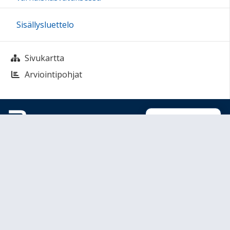
Sisällysluettelo
Sivukartta
Arviointipohjat
Sivun alkuun
Ohjeet
Saavutettavuus
Yksityisyydensuoja
Lähetä palautetta Peda.net-ylläpidolle
Ilmoita asiaton sisältö
Tämän sivun lisenssi
Peda.net-yleislisenssi