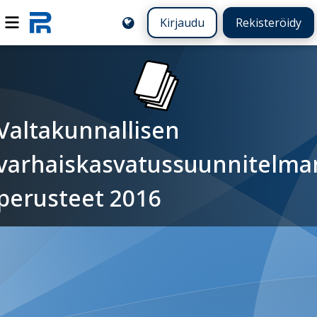
Kirjaudu
Rekisteröidy
Valtakunnallisen
varhaiskasvatussuunnitelma
perusteet 2016