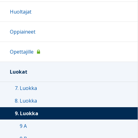
Huoltajat
Oppiaineet
Opettajille
Luokat
7. Luokka
8. Luokka
9. Luokka
9 A