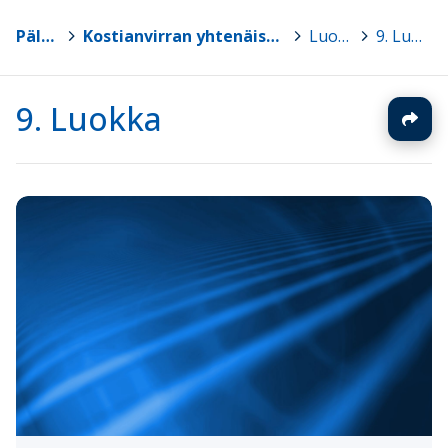
Pälkäne
>
Kostianvirran yhtenäiskoulun luokat 7-9
>
Luokat
>
9. Luokka
9. Luokka