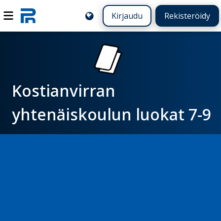
Kirjaudu
Rekisteröidy
Kostianvirran
yhtenäiskoulun luokat 7-9