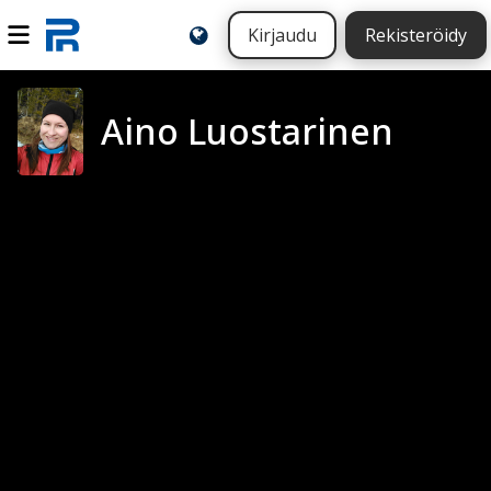
Kirjaudu
Rekisteröidy
Aino Luostarinen