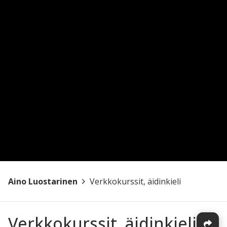
Aino Luostarinen
>
Verkkokurssit, äidinkieli
Verkkokurssit, äidinkieli