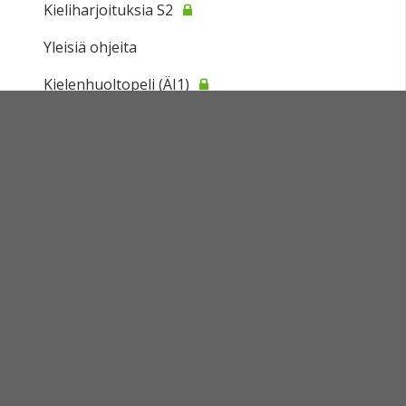
Kieliharjoituksia S2
Yleisiä ohjeita
Kielenhuoltopeli (ÄI1)
Sivukartta
Sivun alkuun
Ohjeet
Saavutettavuus
Yksityisyydensuoja
Lähetä palautetta Peda.net-ylläpidolle
Ilmoita asiaton sisältö
Tämän sivun lisenssi
Peda.net-yleislisenssi