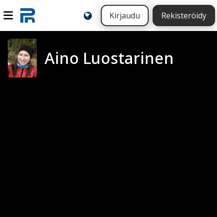
Kirjaudu
Rekisteröidy
Aino Luostarinen