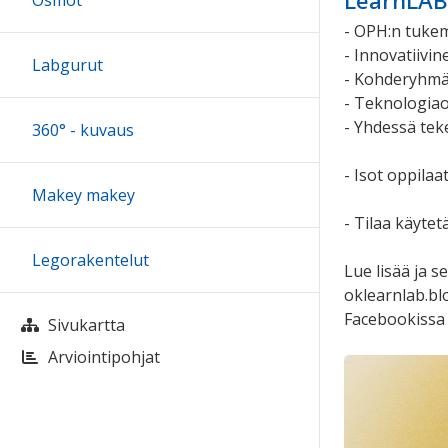
LearnLAB 
Osmot
- OPH:n tuke
- Innovatiivi
Labgurut
- Kohderyhmän
- Teknologia
- Yhdessä te
360° - kuvaus
- Isot oppilaa
Makey makey
- Tilaa käyte
Legorakentelut
Lue lisää ja s
oklearnlab.bl
Facebookissa
Sivukartta
Arviointipohjat