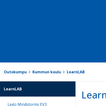
Outokumpu
>
Kummun koulu
>
LearnLAB
LearnLAB
Lear
Lego Mindstorms EV3