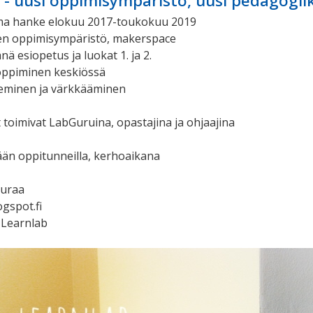
- uusi oppimisympäristö, uusi pedagogii
ma hanke elokuu 2017-toukokuu 2019
nen oppimisympäristö, makerspace
ä esiopetus ja luokat 1. ja 2.
oppiminen keskiössä
keminen ja värkkääminen
t toimivat LabGuruina, opastajina ja ohjaajina
tään oppitunneilla, kerhoaikana
euraa
ogspot.fi
 Learnlab