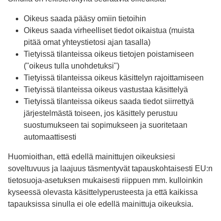
Oikeus saada pääsy omiin tietoihin
Oikeus saada virheelliset tiedot oikaistua (muista
pitää omat yhteystietosi ajan tasalla)
Tietyissä tilanteissa oikeus tietojen poistamiseen
("oikeus tulla unohdetuksi")
Tietyissä tilanteissa oikeus käsittelyn rajoittamiseen
Tietyissä tilanteissa oikeus vastustaa käsittelyä
Tietyissä tilanteissa oikeus saada tiedot siirrettyä
järjestelmästä toiseen, jos käsittely perustuu
suostumukseen tai sopimukseen ja suoritetaan
automaattisesti
Huomioithan, että edellä mainittujen oikeuksiesi
soveltuvuus ja laajuus täsmentyvät tapauskohtaisesti EU:n
tietosuoja-asetuksen mukaisesti riippuen mm. kulloinkin
kyseessä olevasta käsittelyperusteesta ja että kaikissa
tapauksissa sinulla ei ole edellä mainittuja oikeuksia.