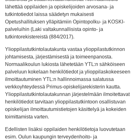
lähettää oppilaiden ja opiskelijoiden arvosana- ja
tutkintotiedot laissa säädetyn mukaisesti
Opetushallituksen ylläpitämiin Opintopolku- ja KOSKI-
palveluihin (Laki valtakunnallisista opinto- ja
tutkintorekistereistä (884/2017).
Ylioppilastutkintolautakunta vastaa ylioppilastutkinnon
johtamisesta, järjestämisestä ja toimeenpanosta.
Normaalikoulun lukiosta lähetetään YTL:n sähköiseen
palveluun kokelaan henkilötiedot ja ylioppilaskokeeseen
ilmoittautuminen YTL:n hallinnoimassa salatussa
verkkoyhteydessä Primus-opiskelijarekisterin kautta.
Ylioppilastutkintolautakunnan järjestelmään ilmoitettavat
henkilötiedot tarvitaan ylioppilastutkintoon osallistuvan
opiskelijan ilmoittautumistietojen käsittelyä ja kokeiden
toimittamista varten.
Edellisten lisäksi oppilaiden henkilötietoja luovutetaan
esim. Oulun kaupungin terveydenhoito- ja