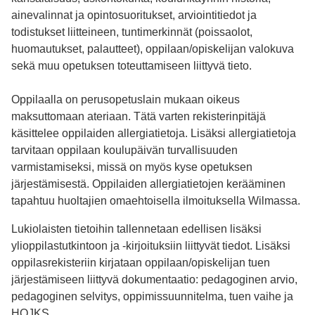
ainevalinnat ja opintosuoritukset, arviointitiedot ja
todistukset liitteineen, tuntimerkinnät (poissaolot,
huomautukset, palautteet), oppilaan/opiskelijan valokuva
sekä muu opetuksen toteuttamiseen liittyvä tieto.
Oppilaalla on perusopetuslain mukaan oikeus
maksuttomaan ateriaan. Tätä varten rekisterinpitäjä
käsittelee oppilaiden allergiatietoja. Lisäksi allergiatietoja
tarvitaan oppilaan koulupäivän turvallisuuden
varmistamiseksi, missä on myös kyse opetuksen
järjestämisestä. Oppilaiden allergiatietojen kerääminen
tapahtuu huoltajien omaehtoisella ilmoituksella Wilmassa.
Lukiolaisten tietoihin tallennetaan edellisen lisäksi
ylioppilastutkintoon ja -kirjoituksiin liittyvät tiedot. Lisäksi
oppilasrekisteriin kirjataan oppilaan/opiskelijan tuen
järjestämiseen liittyvä dokumentaatio: pedagoginen arvio,
pedagoginen selvitys, oppimissuunnitelma, tuen vaihe ja
HOJKS.