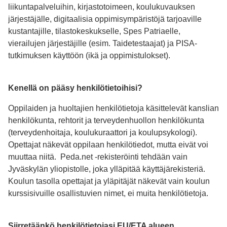
liikuntapalveluihin, kirjastotoimeen, koulukuvauksen
järjestäjälle, digitaalisia oppimisympäristöjä tarjoaville
kustantajille, tilastokeskukselle, Spes Patriaelle,
vierailujen järjestäjille (esim. Taidetestaajat) ja PISA-
tutkimuksen käyttöön (ikä ja oppimistulokset).
Kenellä on pääsy henkilötietoihisi?
Oppilaiden ja huoltajien henkilötietoja käsittelevät kanslian
henkilökunta, rehtorit ja terveydenhuollon henkilökunta
(terveydenhoitaja, koulukuraattori ja koulupsykologi).
Opettajat näkevät oppilaan henkilötiedot, mutta eivät voi
muuttaa niitä. Peda.net -rekisteröinti tehdään vain
Jyväskylän yliopistolle, joka ylläpitää käyttäjärekisteriä.
Koulun tasolla opettajat ja yläpitäjät näkevät vain koulun
kurssisivuille osallistuvien nimet, ei muita henkilötietoja.
Siirretäänkö henkilötietojasi EU/ETA alueen