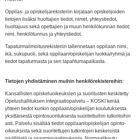
Oppilas- ja opiskelijarekisteriin kirjataan opiskelijoiden
tietojen lisäksi huoltajien tiedot, nimet, yhteystiedot,
huoltajuus sekä opettajien ja muun henkilökunnan tiedot;
nimi, henkilötunnus ja yhteystiedot.
Tapaturmailmoitusrekisteriin tallennetaan oppilaan nimi,
ikä, sukupuoli, sekä oppilaan/opiskelijan luokka/ryhmä ja
tiedot tapaturmasta ja sen tapahtumapaikasta.
Tietojen yhdistäminen muihin henkilörekistereihin:
Kansallisten opiskeluoikeuksien ja suoritusten keskitetty
Opetushallituksen integraatiopalvelu – KOSKI kerää
yhteen tiedot kunkin oppilaan/opiskelijan koulutuksesta
yksittäisestä opintosuorituksesta suoritettuihin tutkintoihin
asti. Palvelu sisältää tiedot oppilaan/opiskelijan opinto-
oikeuksista sekä suoritettujen tutkintojen keskeisistä
sisällöistä ja osaamisvaatimuksista. Normaalikoulu