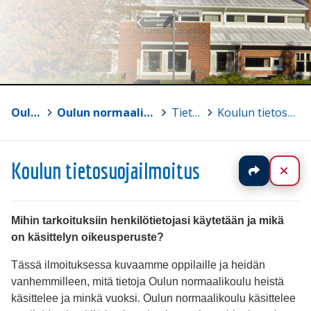
Oulun yliopisto
>
Oulun normaalikoulun lukio ja perusasteen vs. 7-9
>
Tietosuoja
>
Koulun tietosuojailmoitus
Koulun tietosuojailmoitus
Jaa
Sul
Mihin tarkoituksiin henkilötietojasi käytetään ja mikä
on käsittelyn oikeusperuste?
Tässä ilmoituksessa kuvaamme oppilaille ja heidän
vanhemmilleen, mitä tietoja Oulun normaalikoulu heistä
käsittelee ja minkä vuoksi. Oulun normaalikoulu käsittelee