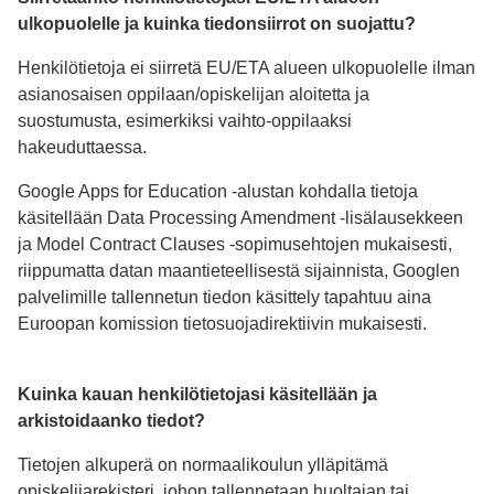
ulkopuolelle ja kuinka tiedonsiirrot on suojattu?
Henkilötietoja ei siirretä EU/ETA alueen ulkopuolelle ilman
asianosaisen oppilaan/opiskelijan aloitetta ja
suostumusta, esimerkiksi vaihto-oppilaaksi
hakeuduttaessa.
Google Apps for Education -alustan kohdalla tietoja
käsitellään Data Processing Amendment -lisälausekkeen
ja Model Contract Clauses -sopimusehtojen mukaisesti,
riippumatta datan maantieteellisestä sijainnista, Googlen
palvelimille tallennetun tiedon käsittely tapahtuu aina
Euroopan komission tietosuojadirektiivin mukaisesti.
Kuinka kauan henkilötietojasi käsitellään ja
arkistoidaanko tiedot?
Tietojen alkuperä on normaalikoulun ylläpitämä
opiskelijarekisteri, johon tallennetaan huoltajan tai