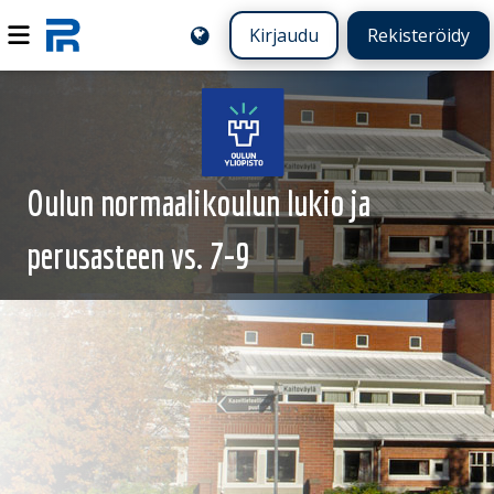
Kirjaudu
Rekisteröidy
Oulun normaalikoulun lukio ja
perusasteen vs. 7-9