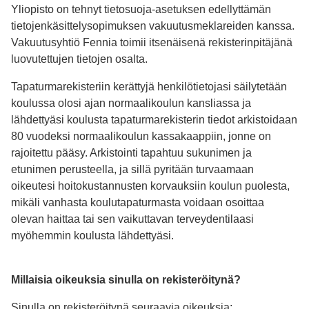
Yliopisto on tehnyt tietosuoja-asetuksen edellyttämän
tietojenkäsittelysopimuksen vakuutusmeklareiden kanssa.
Vakuutusyhtiö Fennia toimii itsenäisenä rekisterinpitäjänä
luovutettujen tietojen osalta.
Tapaturmarekisteriin kerättyjä henkilötietojasi säilytetään
koulussa olosi ajan normaalikoulun kansliassa ja
lähdettyäsi koulusta tapaturmarekisterin tiedot arkistoidaan
80 vuodeksi normaalikoulun kassakaappiin, jonne on
rajoitettu pääsy. Arkistointi tapahtuu sukunimen ja
etunimen perusteella, ja sillä pyritään turvaamaan
oikeutesi hoitokustannusten korvauksiin koulun puolesta,
mikäli vanhasta koulutapaturmasta voidaan osoittaa
olevan haittaa tai sen vaikuttavan terveydentilaasi
myöhemmin koulusta lähdettyäsi.
Millaisia oikeuksia sinulla on rekisteröitynä?
Sinulla on rekisteröitynä seuraavia oikeuksia: