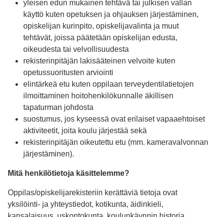
yleisen edun mukainen tehtävä tai julkisen vallan
käyttö kuten opetuksen ja ohjauksen järjestäminen,
opiskelijan kurinpito, opiskelijavalinta ja muut
tehtävät, joissa päätetään opiskelijan edusta,
oikeudesta tai velvollisuudesta
rekisterinpitäjän lakisääteinen velvoite kuten
opetussuoritusten arviointi
elintärkeä etu kuten oppilaan terveydentilatietojen
ilmoittaminen hoitohenkilökunnalle äkillisen
tapaturman johdosta
suostumus, jos kyseessä ovat erilaiset vapaaehtoiset
aktiviteetit, joita koulu järjestää sekä
rekisterinpitäjän oikeutettu etu (mm. kameravalvonnan
järjestäminen).
Mitä henkilötietoja käsittelemme?
Oppilas/opiskelijarekisteriin kerättäviä tietoja ovat
yksilöinti- ja yhteystiedot, kotikunta, äidinkieli,
kansalaisuus, uskontokunta, koulunkäynnin historia,