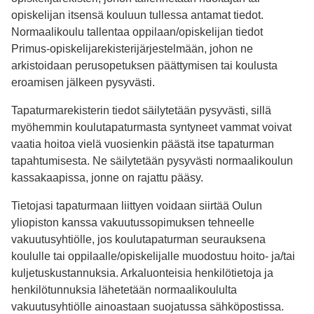
opiskelijan itsensä kouluun tullessa antamat tiedot.
Normaalikoulu tallentaa oppilaan/opiskelijan tiedot
Primus-opiskelijarekisterijärjestelmään, johon ne
arkistoidaan perusopetuksen päättymisen tai koulusta
eroamisen jälkeen pysyvästi.
Tapaturmarekisterin tiedot säilytetään pysyvästi, sillä
myöhemmin koulutapaturmasta syntyneet vammat voivat
vaatia hoitoa vielä vuosienkin päästä itse tapaturman
tapahtumisesta. Ne säilytetään pysyvästi normaalikoulun
kassakaapissa, jonne on rajattu pääsy.
Tietojasi tapaturmaan liittyen voidaan siirtää Oulun
yliopiston kanssa vakuutussopimuksen tehneelle
vakuutusyhtiölle, jos koulutapaturman seurauksena
koululle tai oppilaalle/opiskelijalle muodostuu hoito- ja/tai
kuljetuskustannuksia. Arkaluonteisia henkilötietoja ja
henkilötunnuksia lähetetään normaalikoululta
vakuutusyhtiölle ainoastaan suojatussa sähköpostissa.