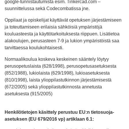
google-tunnistautumista esim. Tinkercad.com –
suunnittelussa sekä Codecombatissa jne.
Oppilaat ja opiskelijat käyttävät opetuksen järjestämiseen
ja toteuttamiseen erilaisia sähköisiä ympäristöjä
kouluasteesta ja käyttötarkoituksesta riippuen. Lisätietoa
alakoulujen, perusasteen 7-9 ja lukion ympäristöistä saa
tarvittaessa koulukohtaisesti.
Normaalikoulua koskeva keskeinen sääntely löytyy
perusopetuslaista (628/1998), perusopetusasetuksesta
(852/1988), lukiolaista (629/1998), lukioasetuksesta
(810/1998), laista ylioppilastutkinnon järjestämisestä
(672/2005) sekä ylioppilas­tutkinnosta annetusta
asetuksesta (915/2005)
Henkilötietojen käsittely perustuu EU:n tietosuoja-
asetuksen (EU 679/2016 vp) artiklaan 6.1: