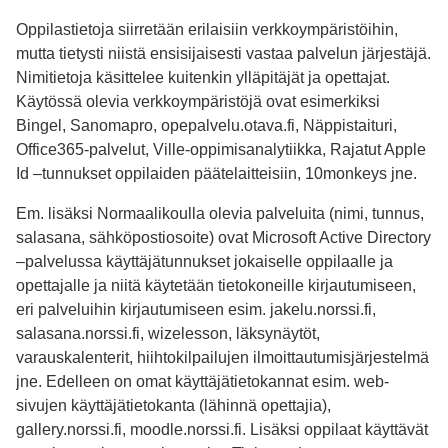
Oppilastietoja siirretään erilaisiin verkkoympäristöihin,
mutta tietysti niistä ensisijaisesti vastaa palvelun järjestäjä.
Nimitietoja käsittelee kuitenkin ylläpitäjät ja opettajat.
Käytössä olevia verkkoympäristöjä ovat esimerkiksi
Bingel, Sanomapro, opepalvelu.otava.fi, Näppistaituri,
Office365-palvelut, Ville-oppimisanalytiikka, Rajatut Apple
Id –tunnukset oppilaiden päätelaitteisiin, 10monkeys jne.
Em. lisäksi Normaalikoulla olevia palveluita (nimi, tunnus,
salasana, sähköpostiosoite) ovat Microsoft Active Directory
–palvelussa käyttäjätunnukset jokaiselle oppilaalle ja
opettajalle ja niitä käytetään tietokoneille kirjautumiseen,
eri palveluihin kirjautumiseen esim. jakelu.norssi.fi,
salasana.norssi.fi, wizelesson, läksynäytöt,
varauskalenterit, hiihtokilpailujen ilmoittautumisjärjestelmä
jne. Edelleen on omat käyttäjätietokannat esim. web-
sivujen käyttäjätietokanta (lähinnä opettajia),
gallery.norssi.fi, moodle.norssi.fi. Lisäksi oppilaat käyttävät