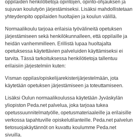
oppilaiden henkilötietoja opintojen, opinto-ohjauksen ja
sujuvan koulutyön järjestämiseksi. Lisäksi mahdollistetaan
yhteydenpito oppilaiden huoltajien ja koulun välillä.
Normaalikoulu tarjoaa erilaisia työvälineitä opetuksen
järjestämiseen sekä henkilökunnalleen, että oppilaille ja
heidän vanhemmilleen. Erillistä lupaa huoltajalta
opetuksessa käytettävien palveluiden käyttämiseksi ei
tarvita. Tässä tarkoituksessa henkilötietoja tallentuu
erilaisiin järjestelmiin kuten:
Visman oppilas/opiskelijarekisterijärjestelmään, jota
käytetään opetuksen järjestämiseen ja toteuttamiseen.
Lisäksi Oulun normaalikoulussa käytetään Jyväskylän
yliopiston Peda.net palvelua, joka tarjoaa tukea
opetussuunnitelmatyölle, opetusmateriaaleille ja erilaisille
verkossa tapahtuville opiskelutilanteille. Peda.net palvelun
tietosuojakäytännöt on kuvattu koulumme Peda.net
sivuilla.