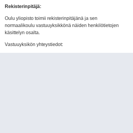
Rekisterinpitäjä:
Oulu yliopisto toimii rekisterinpitäjänä ja sen
normaalikoulu vastuuyksikkönä näiden henkilötietojen
käsittelyn osalta.
Vastuuyksikön yhteystiedot:
Oulun normaalikoulun johtava rehtori Sari Ahola p. 029
4487 290
Oulun yliopiston tietosuojavastaavan yhteystiedot
dpo@oulu.fi
Tämä tietosuojailmoitus on julkaistu ja toimitettu
rekisteröidylle 28.8.2025 alkaen.