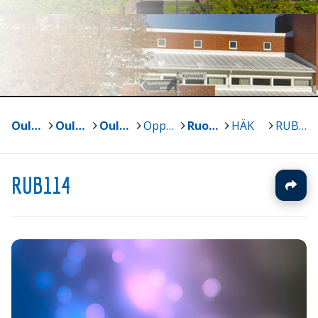
Oulun yliopisto
>
Oulun normaalikoulun lukio ja perusasteen vs. 7-9
>
Oulun normaalikoulun lukio
>
Oppiaineet
>
Ruotsi
>
HÄK
>
RUB114
RUB114