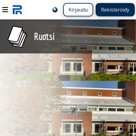
Kirjaudu
Rekisteröidy
Ruotsi