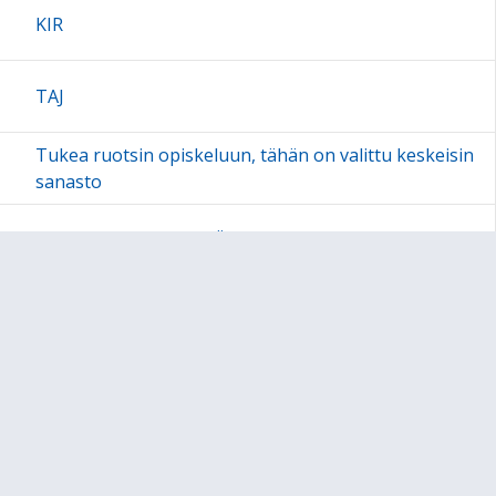
KIR
TAJ
Tukea ruotsin opiskeluun, tähän on valittu keskeisin
sanasto
RUB15 syksy 2025 / HÄK & TAJ
Sivukartta
Sivun alkuun
Ohjeet
Saavutettavuus