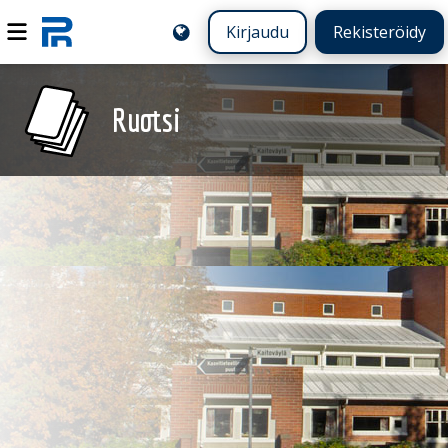
Kirjaudu
Rekisteröidy
Ruotsi