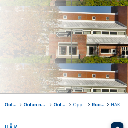
Oulun yliopisto
>
Oulun normaalikoulun lukio ja perusasteen vs. 7-9
>
Oulun normaalikoulun lukio
>
Oppiaineet
>
Ruotsi
>
HÄK