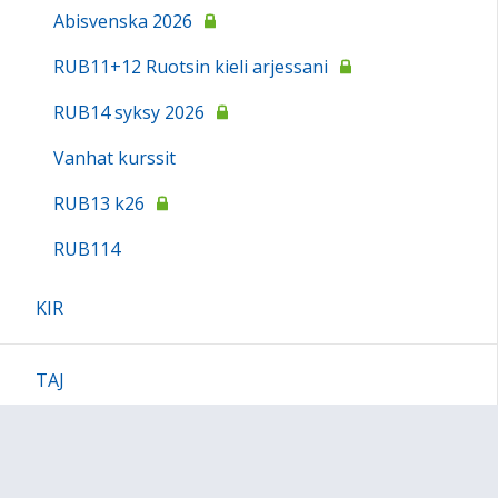
Abisvenska 2026
RUB11+12 Ruotsin kieli arjessani
RUB14 syksy 2026
Vanhat kurssit
RUB13 k26
RUB114
KIR
TAJ
Tukea ruotsin opiskeluun, tähän on valittu keskeisin
sanasto