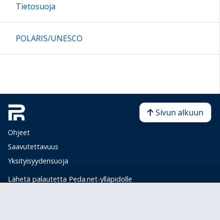
Tietosuoja
POLARIS/UNESCO
Sivun alkuun
Ohjeet
Saavutettavuus
Yksityisyydensuoja
Lähetä palautetta Peda.net-ylläpidolle
Ilmoita asiaton sisältö
Tämän sivun lisenssi
Peda.net-yleislisenssi