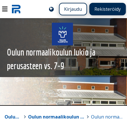
Kirjaudu
Rekisteröidy
Oulun normaalikoulun lukio ja
perusasteen vs. 7-9
Oulun yliopisto
>
Oulun normaalikoulun lukio ja perusasteen vs. 7-9
>
Oulun normaalikoulu