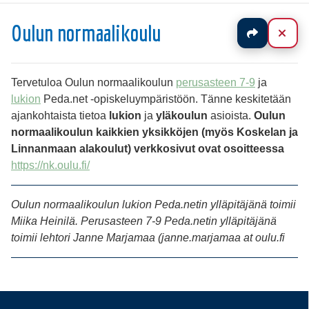
Oulun normaalikoulu
Jaa
Sul
T
ervetuloa Oulun normaalikoulun
perusasteen 7-9
ja
lukion
Peda.net -opiskeluympäristöön. Tänne keskitetään
ajankohtaista tietoa
lukion
ja
yläkoulun
asioista.
Oulun
normaalikoulun kaikkien yksikköjen (myös Koskelan ja
Linnanmaan alakoulut) verkkosivut ovat osoitteessa
https://nk.oulu.fi/
Oulun normaalikoulun lukion Peda.netin ylläpitäjänä toimii
Miika Heinilä.
Perusasteen 7-9 Peda.netin ylläpitäjänä
toimii lehtori Janne Marjamaa (janne.marjamaa at oulu.fi