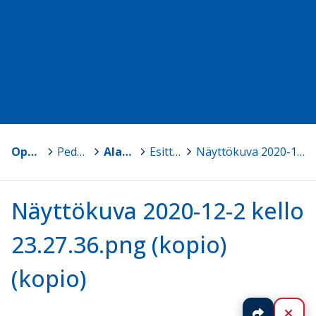
Oppimateriaalit
>
Peda.net-materiaalit
>
Alakoulun matematiikka 3-6
>
Esittelykirjat
>
Näyttökuva 2020-12-2 kello 23.27.36.png (kopio) (kopio)
Näyttökuva 2020-12-2 kello
23.27.36.png (kopio)
(kopio)
Jaa
Sul