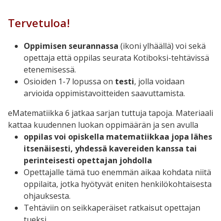
Tervetuloa!
Oppimisen seurannassa
(ikoni ylhäällä) voi sekä
opettaja että oppilas seurata Kotiboksi-tehtävissä
etenemisessä.
Osioiden 1-7 lopussa on
testi
, jolla voidaan
arvioida oppimistavoitteiden saavuttamista.
eMatematiikka 6 jatkaa sarjan tuttuja tapoja. Materiaali
kattaa kuudennen luokan oppimäärän ja sen avulla
oppilas voi opiskella matematiikkaa jopa lähes
itsenäisesti, yhdessä kavereiden kanssa tai
perinteisesti opettajan johdolla
Opettajalle tämä tuo enemmän aikaa kohdata niitä
oppilaita, jotka hyötyvät eniten henkilökohtaisesta
ohjauksesta.
Tehtäviin on seikkaperäiset ratkaisut opettajan
tueksi.