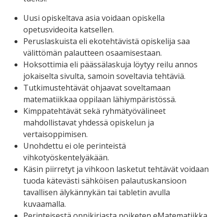
Uusi opiskeltava asia voidaan opiskella
opetusvideoita katsellen.
Peruslaskuista eli ekotehtävistä opiskelija saa
välittömän palautteen osaamisestaan.
Hoksottimia eli päässälaskuja löytyy reilu annos
jokaiselta sivulta, samoin soveltavia tehtäviä.
Tutkimustehtävät ohjaavat soveltamaan
matematiikkaa oppilaan lähiympäristössä.
Kimppatehtävät sekä ryhmätyövälineet
mahdollistavat yhdessä opiskelun ja
vertaisoppimisen.
Unohdettu ei ole perinteistä
vihkotyöskentelyäkään.
Käsin piirretyt ja vihkoon lasketut tehtävät voidaan
tuoda kätevästi sähköisen palautuskansioon
tavallisen älykännykän tai tabletin avulla
kuvaamalla.
Perinteisestä oppikirjasta poiketen eMatematiikka