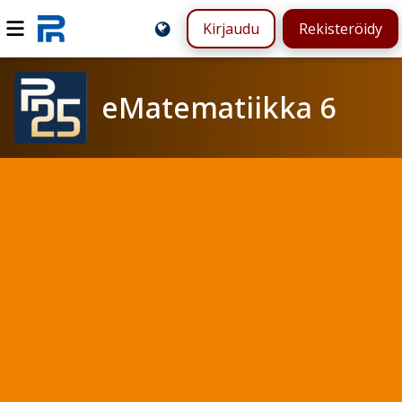
Kirjaudu
Rekisteröidy
eMatematiikka 6