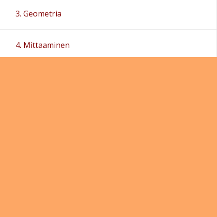
3. Geometria
4. Mittaaminen
5. Murtoluvut
6. Prosentti
7. Kappaleiden pinta-alat ja tilavuus
8. Kertausta ja sovellusta
Kirjan tiedot