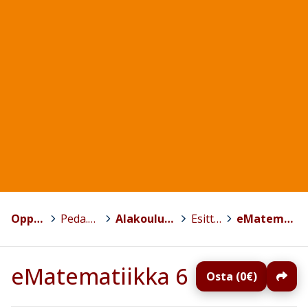
Oppimateriaalit
>
Peda.net-materiaalit
>
Alakoulun matematiikka 3-6
>
Esittelykirjat
>
eMatematiikka 6
eMatematiikka 6
Osta (0€)