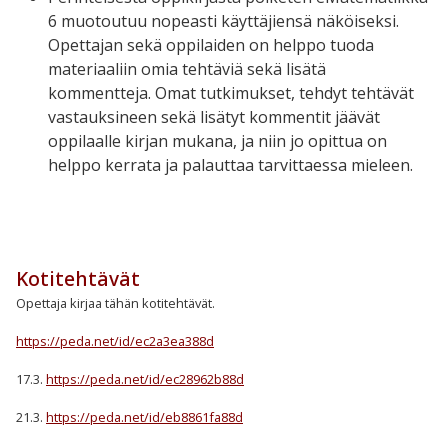
6 muotoutuu nopeasti käyttäjiensä näköiseksi.
Opettajan sekä oppilaiden on helppo tuoda
materiaaliin omia tehtäviä sekä lisätä
kommentteja. Omat tutkimukset, tehdyt tehtävät
vastauksineen sekä lisätyt kommentit jäävät
oppilaalle kirjan mukana, ja niin jo opittua on
helppo kerrata ja palauttaa tarvittaessa mieleen.
Kotitehtävät
Opettaja kirjaa tähän kotitehtävät.
https://peda.net/id/ec2a3ea388d
17.3.
https://peda.net/id/ec28962b88d
21.3.
https://peda.net/id/eb8861fa88d