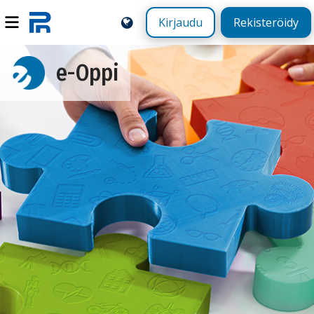
Kirjaudu
Rekisteröidy
e-Oppi