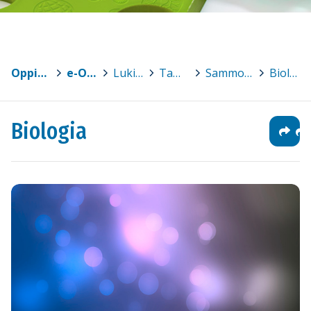
Oppimateriaalit
>
e-Oppi
>
Lukiot
>
Tampere
>
Sammon keskuslukio
>
Biologia
Biologia