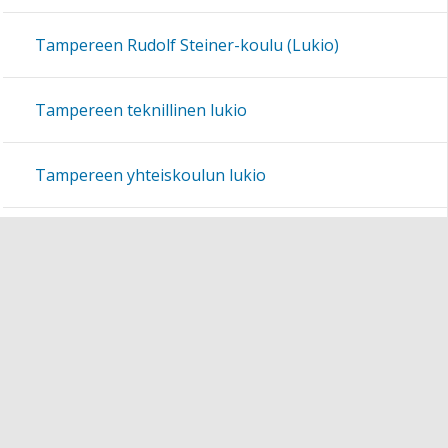
Tampereen Rudolf Steiner-koulu (Lukio)
Tampereen teknillinen lukio
Tampereen yhteiskoulun lukio
Tampereen yliopiston normaalikoulun lukio
Tampereen seudun ammattiopisto
Svenska Samskolan i Tammerfors
Lukuvuosi 2020-2021