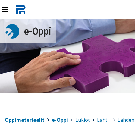
e-Oppi
Oppimateriaalit
>
e-Oppi
>
Lukiot
>
Lahti
>
Lahden 