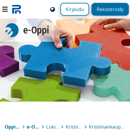
Kirjaudu
Rekisteröidy
e-Oppi
Oppimateriaalit
>
e-Oppi
>
Lukiot
>
Kristiinankaupunki
>
Kristiinankaupungin lukio