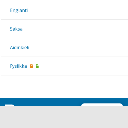
Englanti
Saksa
Äidinkieli
Fysiikka
Sivun alkuun
Ohjeet