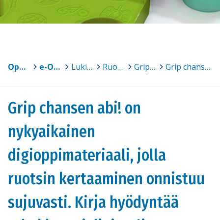
Oppimateriaalit
>
e-Oppi
>
Lukiokirjoja itsenäiseen opiskeluun
>
Ruotsi
>
Grip chansen abi! kuvagalleria
>
Grip chansen abi! on nykyaikainen digioppimateriaali, jolla ruotsin kertaaminen onnistuu sujuvasti. Kirja hyödyntää tehokkaasti digitaalisen ympäristön tuomia mahdollisuuksia kielen oppimisessa.
Grip chansen abi! on
nykyaikainen
digioppimateriaali, jolla
ruotsin kertaaminen onnistuu
sujuvasti. Kirja hyödyntää