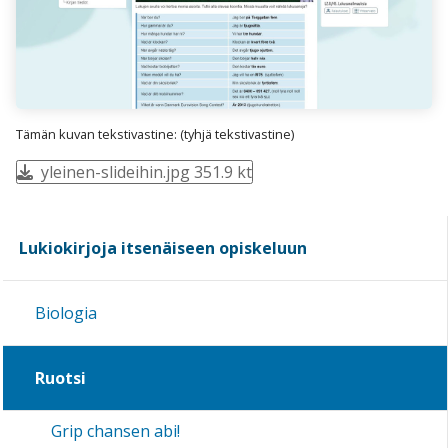
Tämän kuvan tekstivastine: (tyhjä tekstivastine)
yleinen-slideihin.jpg 351.9 kt
Lukiokirjoja itsenäiseen opiskeluun
Biologia
Ruotsi
Grip chansen abi!