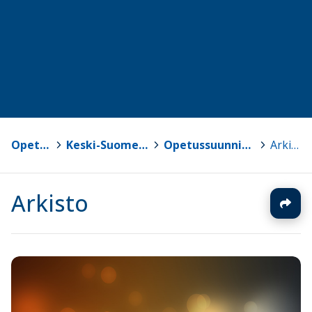
Opetussuunnitelmat
>
Keski-Suomen kuntien opetussuunnitelmat
>
Opetussuunnitelman paikallinen tukimateriaali
>
Arkisto
Arkisto