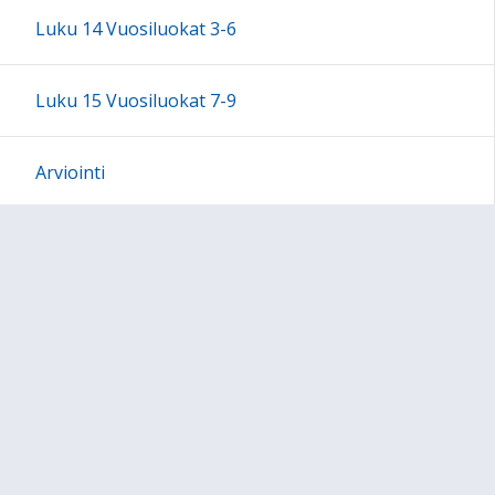
Luku 14 Vuosiluokat 3-6
Luku 15 Vuosiluokat 7-9
Arviointi
Kolmiportainen tuki
Laaja-alainen osaaminen
Monialaiset oppimiskokonaisuudet
Oppiaineet