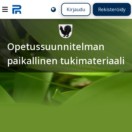
Kirjaudu
Rekisteröidy
Opetussuunnitelman
paikallinen tukimateriaali