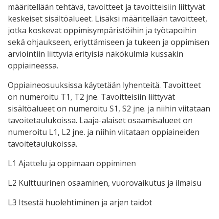
määritellään tehtävä, tavoitteet ja tavoitteisiin liittyvät
keskeiset sisältöalueet. Lisäksi määritellään tavoitteet,
jotka koskevat oppimisympäristöihin ja työtapoihin
sekä ohjaukseen, eriyttämiseen ja tukeen ja oppimisen
arviointiin liittyviä erityisiä näkökulmia kussakin
oppiaineessa.
Oppiaineosuuksissa käytetään lyhenteitä. Tavoitteet
on numeroitu T1, T2 jne. Tavoitteisiin liittyvät
sisältöalueet on numeroitu S1, S2 jne. ja niihin viitataan
tavoitetaulukoissa. Laaja-alaiset osaamisalueet on
numeroitu L1, L2 jne. ja niihin viitataan oppiaineiden
tavoitetaulukoissa.
L1 Ajattelu ja oppimaan oppiminen
L2 Kulttuurinen osaaminen, vuorovaikutus ja ilmaisu
L3 Itsestä huolehtiminen ja arjen taidot