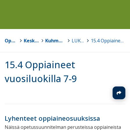
Opetussuunnitelmat
>
Keski-Suomen kuntien opetussuunnitelmat
>
Kuhmoisten kunnan perusopetuksen opetussuunnitelma
>
LUKU 15 VUOSILUOKAT 7-9
>
15.4 Oppiaineet vuosiluokilla 7-9
15.4 Oppiaineet
vuosiluokilla 7-9
Lyhenteet oppiaineosuuksissa
Näissä opetussuunnitelman perusteissa oppiaineista