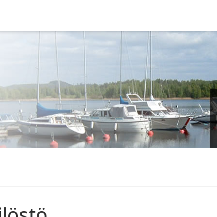
löstö