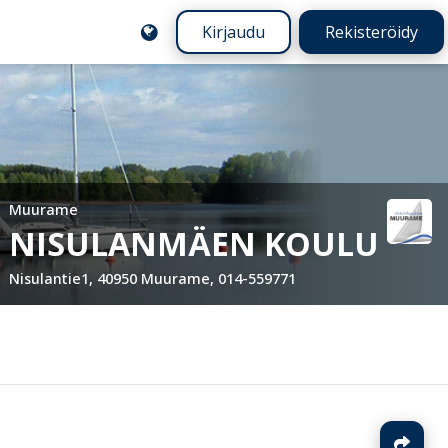
Kirjaudu
Rekisteröidy
Muurame
NISULANMÄEN KOULU
Nisulantie1, 40950 Muurame, 014-559771
J