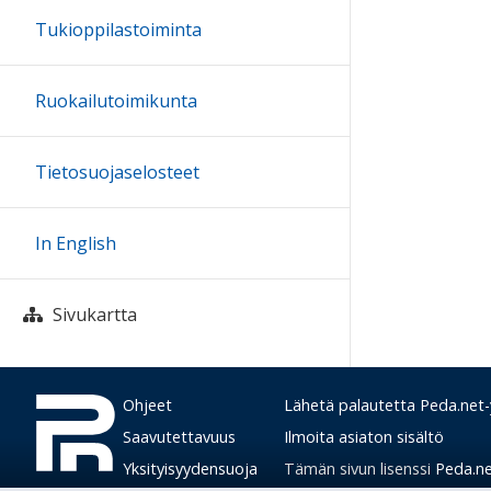
Tukioppilastoiminta
Ruokailutoimikunta
Tietosuojaselosteet
In English
Sivukartta
Ohjeet
Lähetä palautetta Peda.net-y
Saavutettavuus
Ilmoita asiaton sisältö
Yksityisyydensuoja
Tämän sivun lisenssi
Peda.net