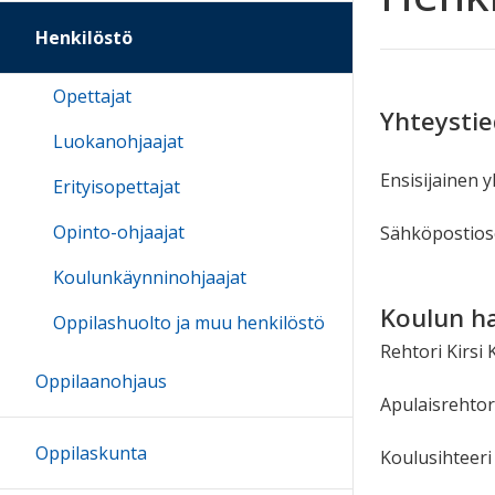
Henkilöstö
Opettajat
Yhteysti
Luokanohjaajat
Ensisijainen 
Erityisopettajat
Opinto-ohjaajat
Sähköpostios
Koulunkäynninohjaajat
Koulun ha
Oppilashuolto ja muu henkilöstö
Rehtori Kirsi
Oppilaanohjaus
Apulaisrehtor
Oppilaskunta
Koulusihteeri