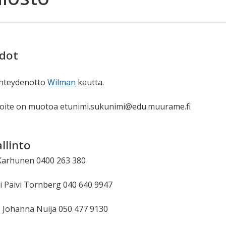
edot
yhteydenotto
Wilman
kautta.
oite on muotoa etunimi.sukunimi@edu.muurame.fi
llinto
 Karhunen
0400 263 380
i Päivi Tornberg 040 640 9947
 Johanna Nuija 050 477 9130