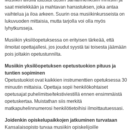
saat mielekkään ja mahtavan harrastuksen, joka antaa
vaihtelua ja iloa arkeen. Suurin osa musiikinkursseista on
lukuvuoden mittaisia, mutta tarjolla voi olla myös
lyhytkursseja.
Musiikin yksilöopetuksessa on erityisen tärkeää, että
ilmoitat opettajallesi, jos joudut syystä tai toisesta jäämään
pois joltakin opetustunnilta.
Musiikin yksilöopetuksen opetustuokion pituus ja
tuntien sopiminen
Opetustuokiot ovat kaikkien instrumenttien opetuksessa 30
minuutin mittaisia. Opettaja sopii henkilökohtaiset
opetusajat puhelimitse/tekstiviestillä ennen ensimmäistä
opetuskertaa. Muistathan siis merkitä
matkapuhelinnumerosi henkilötietoihisi ilmoittautuessasi.
Joidenkin opiskelupaikkojen jatkuminen turvataan
Kansalaisopisto turvaa musiikin opiskelijoille