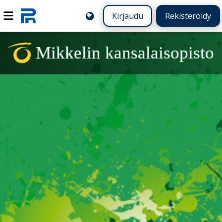
Kirjaudu
Rekisteröidy
Mikkelin kansalaisopisto