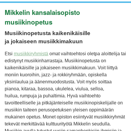
Mikkelin kansalaisopisto
musiikinopetus
Musiikinopetusta kaikenikäisille
ja jokaiseen musiikkimakuun
Etsi
musiikkiryhmistä
omat vaihtoehtosi oletpa aloittelija tai
edistynyt musiikinharrastaja. Musiikinopetusta on
kaikenikäisille ja jokaiseen musiikkimakuun. Voit liittyä
moniin kuoroihin, jazz- ja rokkiryhmään, opiskella
yksinlaulua ja äänenmuodostusta. Voit myös soittaa
pianoa, kitaraa, bassoa, ukulelea, viulua, selloa,
huilua, rumpuja ja puhaltimia. Hyvä vaihtoehto
tavoitteelliselle ja pitkäjänteiselle musiikinopiskelijalle on
musiikin taiteen perusopetuksen yleisen oppimäärän
mukainen opetus. Monet opiston esiintyvät musiikkiryhmät
tekevät merkittävää kulttuurityötä Mikkelin seudulla.
Musiikin avulla tutustut uusiin samanhenkisiin ihmisiin ja