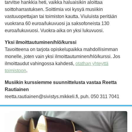
tarvitse hankkia heti, vaikka haluaisikin aloittaa
soittoharrastuksen. Soittimia voi kysyä musiikin
vastuuopettajan tai toimiston kautta. Viuluista peritään
vuokrana 60 euroa/lukuvuosi ja saksofoneista 130
euroa/lukuvuosi. Vuokra-aika on yksi lukuvuosi.
Yksi ilmoittautuminen/hlö/kurssi
Tavoitteena on tarjota opiskelupaikka mahdollisimman
monelle, joten vain yksi ilmoittautuminen/hlö/kurssi. Jos
ilmoittaudut vahingossa kahdesti,
otathan yhteyttä
toimistoon
.
Musiikin kurssiemme suunnittelusta vastaa Reetta
Rautiainen
reetta.rautiainen@sivistys.mikkeli.fi, puh. 050 311 7041