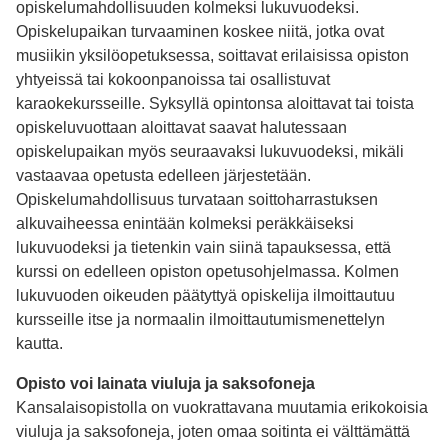
opiskelumahdollisuuden kolmeksi lukuvuodeksi.
Opiskelupaikan turvaaminen koskee niitä, jotka ovat
musiikin yksilöopetuksessa, soittavat erilaisissa opiston
yhtyeissä tai kokoonpanoissa tai osallistuvat
karaokekursseille. Syksyllä opintonsa aloittavat tai toista
opiskeluvuottaan aloittavat saavat halutessaan
opiskelupaikan myös seuraavaksi lukuvuodeksi, mikäli
vastaavaa opetusta edelleen järjestetään.
Opiskelumahdollisuus turvataan soittoharrastuksen
alkuvaiheessa enintään kolmeksi peräkkäiseksi
lukuvuodeksi ja tietenkin vain siinä tapauksessa, että
kurssi on edelleen opiston opetusohjelmassa. Kolmen
lukuvuoden oikeuden päätyttyä opiskelija ilmoittautuu
kursseille itse ja normaalin ilmoittautumismenettelyn
kautta.
Opisto voi lainata viuluja ja saksofoneja
Kansalaisopistolla on vuokrattavana muutamia erikokoisia
viuluja ja saksofoneja, joten omaa soitinta ei välttämättä