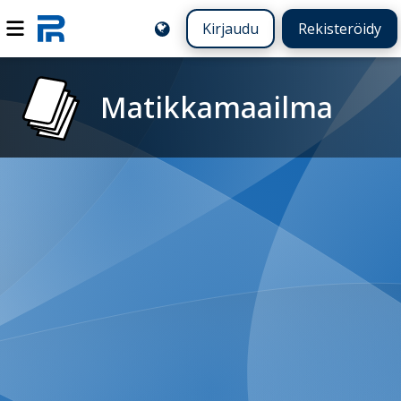
Kirjaudu
Rekisteröidy
Matikkamaailma