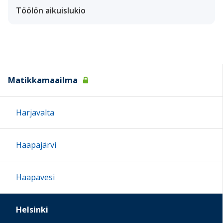
Töölön aikuislukio
Matikkamaailma
Harjavalta
Haapajärvi
Haapavesi
Helsinki