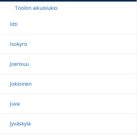
Töölön aikuislukio
Iitti
Isokyrö
Joensuu
Jokioinen
Juva
Jyväskylä