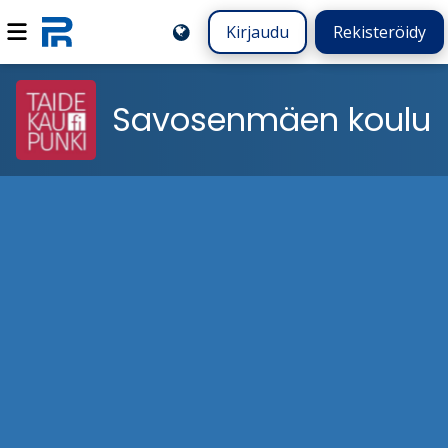
Kirjaudu
Rekisteröidy
Savosenmäen koulu