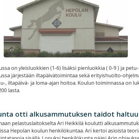
sa on yleisluokkien (1-6) lisäksi pienluokkia ( 0-9 ) ja petu
ssa järjestään iltapäivätoimintaa sekä erityishuolto-ohjel
-, iltapäivä- ja loma-ajan hoitoa. Koulun toiminnassa on l
200 lasta.
unta otti alkusammutuksen taidot haltu
an pelastuslaitokselta Ari Heikkilä koulutti alkusammutu
ioissa Hepolan koulun henkilökuntaa. Ari kertoi asioista teori
intatapoja sisällä. Lopuksi henkilökunta pääsi Arin ohjauks