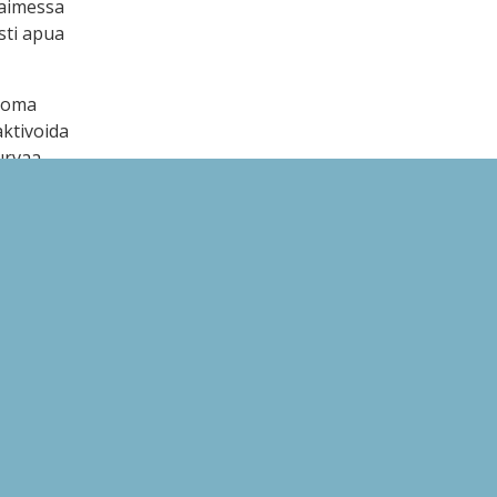
laimessa
sti apua
n oma
aktivoida
urvaa
da palvelun
an
ivoinut,
-
aimessa.
illa tai