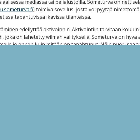
siaalisessa mediassa tai pelialustoilla. Someturva on nettise
lu.someturva.fi
) toimiva sovellus, josta voi pyytää nimettömä
tissä tapahtuvissa ikävissä tilanteissa.
täminen edellyttää aktivoinnin. Aktivointiin tarvitaan koulu
i, joka on lähetetty wilman välityksellä. Someturva on hyvä 
melle jo ennen kuin mitään on tapahtunut. Näin nuori saa t
sti, kun jotain ikävää tapahtuu. Lapsi tai nuori voi aktivoi
ssa
https://palvelu.someturva.fi
tai pyytää huoltajaa auttama
töönotossa. Aktivointi vie vain minuutin. Kun palvelun on akt
tarvitse aktivointikoodia.
eturvasta ja sen käyttöönotosta täältä:
https://s3.eu-central
om/files.someturva.fi/Someturvan-esite.pdf
ellusta ei tarvitse ladata erikseen, vaan se toimii nettisel
äyttää millä tahansa älylaitteella, kuten älypuhelimella, tablet
ja hauskaa sometusta!