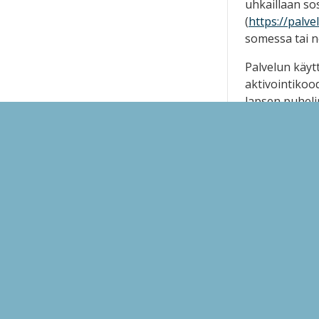
uhkaillaan so
(
https://palve
somessa tai ne
Palvelun käyt
aktivointikood
lapsen puheli
arkeensa nopea
itse osoittee
palvelun käyt
lapsi ei enää 
Lue lisää Som
1.amazonaws.c
Someturvan sov
Palvelua voi k
tietokoneella.
Turvallista 