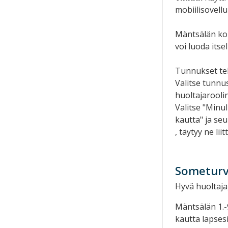
mobiilisovellu
Mäntsälän kou
voi luoda its
Tunnukset te
Valitse tunnu
huoltajaroolin
Valitse "Minul
kautta" ja seu
, täytyy ne li
Someturv
Hyvä huoltaja
Mäntsälän 1.-9
kautta lapsesi