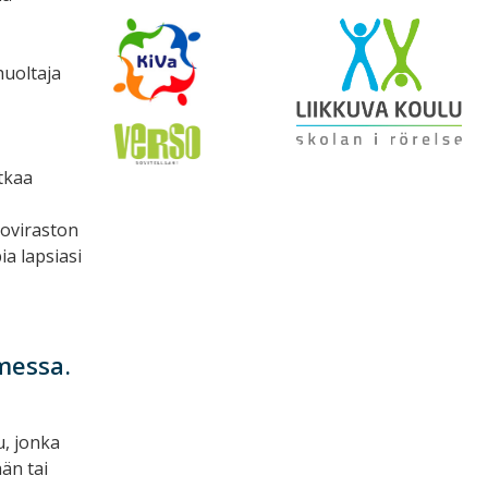
huoltaja
tkaa
toviraston
ia lapsiasi
messa.
u, jonka
än tai