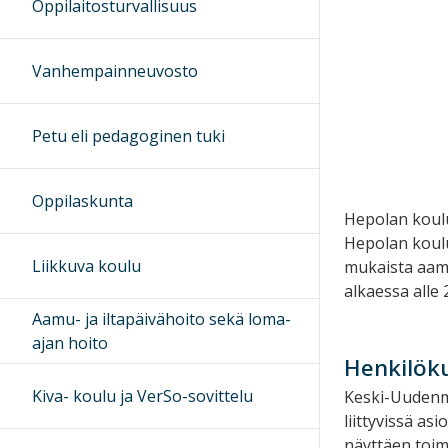
Oppilaitosturvallisuus
Vanhempainneuvosto
Petu eli pedagoginen tuki
Oppilaskunta
Hepolan koulus
Hepolan koulu
Liikkuva koulu
mukaista aamu
alkaessa alle 
Aamu- ja iltapäivähoito sekä loma-
ajan hoito
Henkilök
Kiva- koulu ja VerSo-sovittelu
Keski-Uudenma
liittyvissä as
näyttäen toim