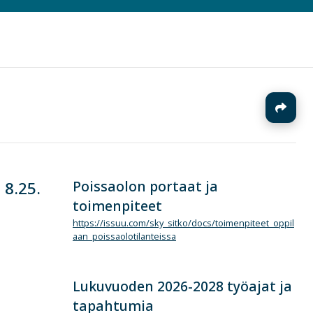
J
Poissaolon portaat ja
 8.25.
toimenpiteet
https://issuu.com/sky_sitko/docs/toimenpiteet_oppil
aan_poissaolotilanteissa
Lukuvuoden 2026-2028 työajat ja
tapahtumia