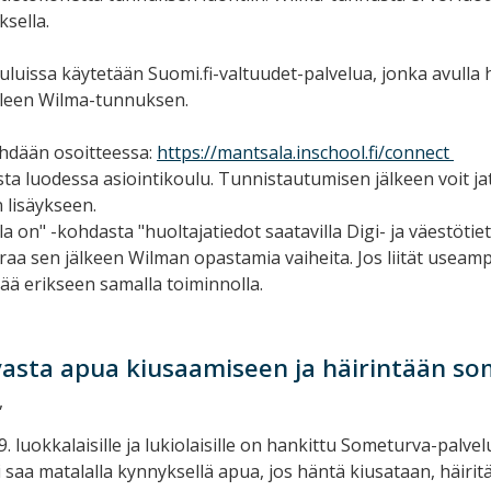
ksella.
luissa käytetään Suomi.fi-valtuudet-palvelua, jonka avulla 
elleen Wilma-tunnuksen.
hdään osoitteessa:
https://mantsala.inschool.fi/connect
sta luodessa asiointikoulu. Tunnistautumisen jälkeen voit ja
 lisäykseen.
la on" -kohdasta "huoltajatiedot saatavilla Digi- ja väestötie
raa sen jälkeen Wilman opastamia vaiheita. Jos liität useamp
ittää erikseen samalla toiminnolla.
asta apua kiusaamiseen ja häirintään so
,
. luokkalaisille ja lukiolaisille on hankittu Someturva-palvel
 saa matalalla kynnyksellä apua, jos häntä kiusataan, häiritä