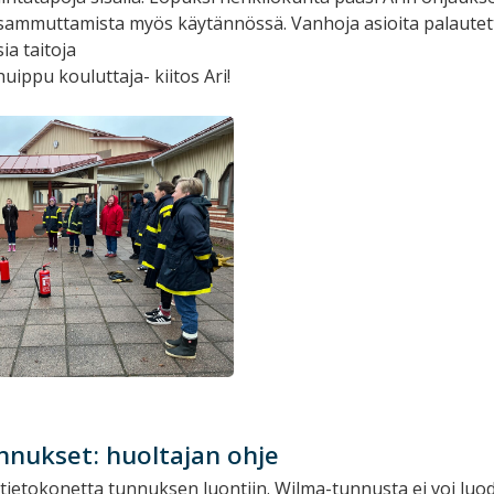
ammuttamista myös käytännössä. Vanhoja asioita palautett
ia taitoja
 huippu kouluttaja- kiitos Ari!
nukset: huoltajan ohje
tietokonetta tunnuksen luontiin. Wilma-tunnusta ei voi luo