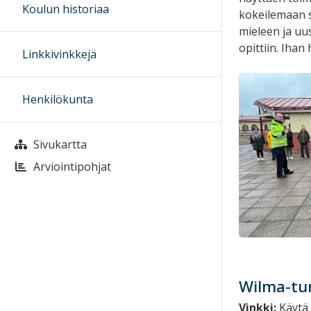
Koulun historiaa
kokeilemaan s
mieleen ja uus
opittiin. Ihan
Linkkivinkkejä
Henkilökunta
Sivukartta
Arviointipohjat
Wilma-tun
Vinkki:
Käytä 