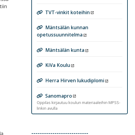
iin
TVT-vinkit koteihin
Mäntsälän kunnan
opetussuunnitelma
Mäntsälän kunta
KiVa Koulu
Herra Hirven lukudiplomi
Sanomapro
Oppilas kirjautuu koulun materiaaleihin MPSS-
linkin avulla
---------------------------
da