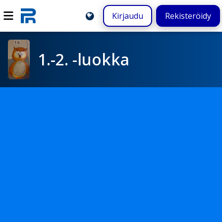
Kirjaudu
Rekisteröidy
1.-2. -luokka