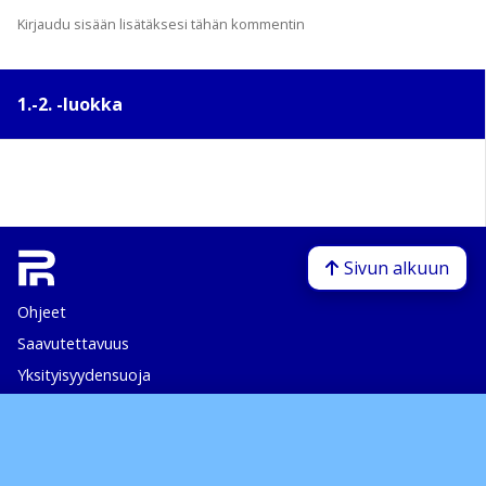
Kirjaudu sisään lisätäksesi tähän kommentin
1.-2. -luokka
Sivun alkuun
Ohjeet
Saavutettavuus
Yksityisyydensuoja
Lähetä palautetta Peda.net-ylläpidolle
Ilmoita asiaton sisältö
Tämän sivun lisenssi
Peda.net-yleislisenssi