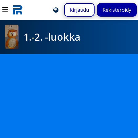
Kirjaudu
Rekisteröidy
1.-2. -luokka