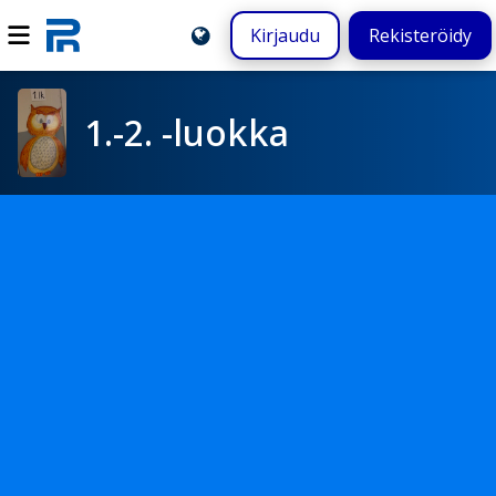
Kirjaudu
Rekisteröidy
1.-2. -luokka