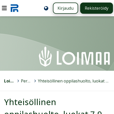
Kirjaudu
Rekisteröidy
Loimaa
>
Peruskoulut
>
Yhteisöllinen oppilashuolto, luokat 7-9 HYK ja Puistokadun koulu
Yhteisöllinen